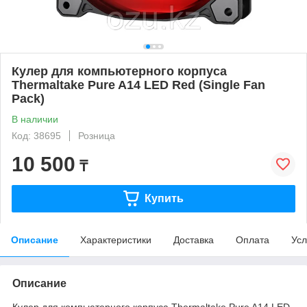
Кулер для компьютерного корпуса
Thermaltake Pure A14 LED Red (Single Fan
Pack)
В наличии
Код: 38695
Розница
10 500
₸
Купить
Описание
Характеристики
Доставка
Оплата
Усл
Описание
Кулер для компьютерного корпуса Thermaltake Pure A14 LED