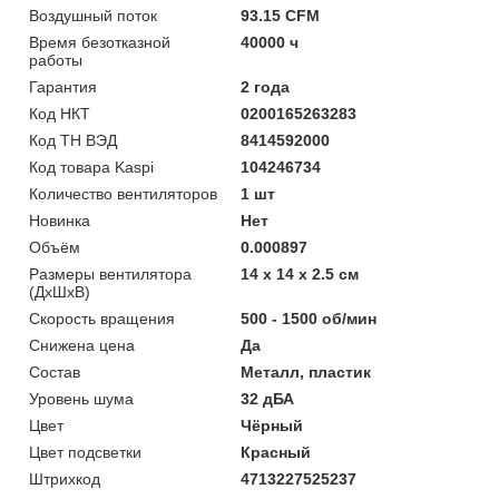
Воздушный поток
93.15 CFM
Время безотказной
40000 ч
работы
Гарантия
2 года
Код НКТ
0200165263283
Код ТН ВЭД
8414592000
Код товара Kaspi
104246734
Количество вентиляторов
1 шт
Новинка
Нет
Объём
0.000897
Размеры вентилятора
14 x 14 x 2.5 см
(ДхШхВ)
Скорость вращения
500 - 1500 об/мин
Снижена цена
Да
Состав
Металл, пластик
Уровень шума
32 дБА
Цвет
Чёрный
Цвет подсветки
Красный
Штрихкод
4713227525237