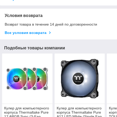
Условия возврата
Возврат товара в течение 14 дней по договоренности
Все условия возврата
Подобные товары компании
Кулер для компьютерного
Кулер для компьютерного
Куле
корпуса Thermaltake Pure
корпуса Thermaltake Pure
корп
12 ARGB Sync (3-Fan
A12 LED White (Single Fan
TOU