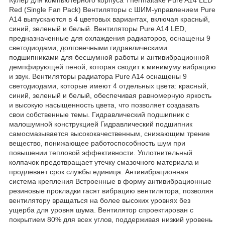
Red (Single Fan Pack) Вентиляторы с ШИМ-управлением Pure
A14 выпускаются в 4 цветовых вариантах, включая красный,
синий, зеленый и белый. Вентиляторы Pure A14 LED,
предназначенные для охлаждения радиаторов, оснащены 9
светодиодами, долговечными гидравлическими
подшипниками для бесшумной работы и антивибрационной
демпфирующей пеной, которая сводит к минимуму вибрацию
и звук. Вентиляторы радиатора Pure A14 оснащены 9
светодиодами, которые имеют 4 отдельных цвета: красный,
синий, зеленый и белый, обеспечивая равномерную яркость
и высокую насыщенность цвета, что позволяет создавать
свои собственные темы. Гидравлический подшипник с
малошумной конструкцией Гидравлический подшипник
самосмазывается высококачественным, снижающим трение
вещество, понижающее работоспособность шум при
повышении тепловой эффективности. Уплотнительный
колпачок предотвращает утечку смазочного материала и
продлевает срок службы единица. Антивибрационная
система крепления Встроенные в форму антивибрационные
резиновые прокладки гасят вибрацию вентилятора, позволяя
вентилятору вращаться на более высоких уровнях без
ущерба для уровня шума. Вентилятор спроектирован с
покрытием 80% для всех углов, поддерживая низкий уровень