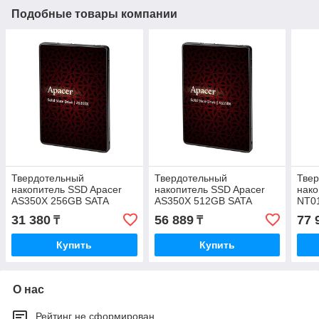
Подобные товары компании
Твердотельный
Твердотельный
Тве
накопитель SSD Apacer
накопитель SSD Apacer
нако
AS350X 256GB SATA
AS350X 512GB SATA
NT0
2.5 
31 380
56 889
77 
₸
₸
Купить
Купить
О нас
Рейтинг не сформирован