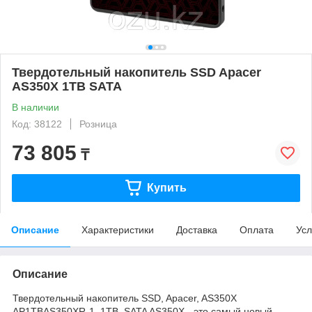
Твердотельный накопитель SSD Apacer
AS350X 1TB SATA
В наличии
Код: 38122
Розница
73 805
₸
Купить
Описание
Характеристики
Доставка
Оплата
Усл
Описание
Твердотельный накопитель SSD, Apacer, AS350X
AP1TBAS350XR-1, 1TB, SATA AS350X - это самый новый