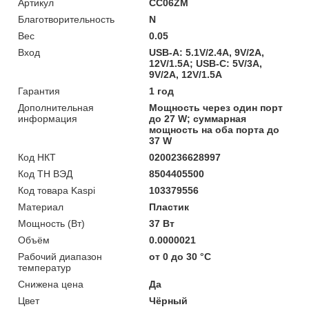
Артикул
CC06ZM
Благотворительность
N
Вес
0.05
Вход
USB-A: 5.1V/2.4A, 9V/2A,
12V/1.5A; USB-C: 5V/3A,
9V/2A, 12V/1.5A
Гарантия
1 год
Дополнительная
Мощность через один порт
информация
до 27 W; суммарная
мощность на оба порта до
37 W
Код НКТ
0200236628997
Код ТН ВЭД
8504405500
Код товара Kaspi
103379556
Материал
Пластик
Мощность (Bт)
37 Вт
Объём
0.0000021
Рабочий диапазон
от 0 до 30 °С
температур
Снижена цена
Да
Цвет
Чёрный