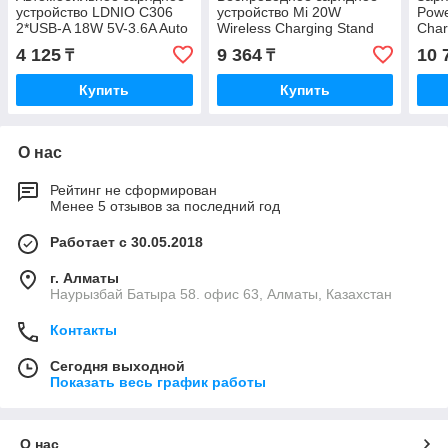
устройство LDNIO C306
устройство Mi 20W
Powe
2*USB-A 18W 5V-3.6A Auto
Wireless Charging Stand
Char
Lightning Чёрный
4 125
9 364
10 
₸
₸
Купить
Купить
О нас
Рейтинг не сформирован
Менее 5 отзывов за последний год
Работает с 30.05.2018
г. Алматы
Наурызбай Батыра 58. офис 63, Алматы, Казахстан
Контакты
Сегодня выходной
Показать весь график работы
О нас