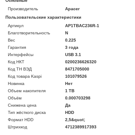
Основные
Производитель
Apacer
Пользовательские характеристики
Артикул
AP1TBAC236R-1
Благотворительность
N
Вес
0.225
Гарантия
3 года
Интерфейсы
USB 3.1
Код НКТ
0200236626320
Код ТН ВЭД
8471705000
Код товара Kaspi
101079526
Новинка
Нет
Объем накопителя
1 TB
Объём
0.000703298
Снижена цена
Да
Тип жёсткого диска
HDD
Формат HDD
2,5&quot;
Штрихкод
4712389917393