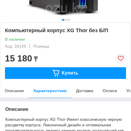
Компьютерный корпус XG Thor без Б/П
В наличии
Код: 34149
Розница
15 180
₸
Купить
Описание
Характеристики
Доставка
Оплата
Ус
Описание
Компьютерный корпус XG Thor Имеет классическую черную
расцветку корпуса. Лаконичный дизайн и оптимальная
производительность делают данную модель подходящей как