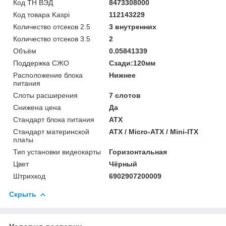
Код ТН ВЭД
8473308000
Код товара Kaspi
112143229
Количество отсеков 2.5
3 внутренних
Количество отсеков 3.5
2
Объём
0.05841339
Поддержка СЖО
Сзади:120мм
Расположение блока
Нижнее
питания
Слоты расширения
7 слотов
Снижена цена
Да
Стандарт блока питания
ATX
Стандарт материнской
ATX / Micro-ATX / Mini-ITX
платы
Тип установки видеокарты
Горизонтальная
Цвет
Чёрный
Штрихкод
6902907200009
Скрыть