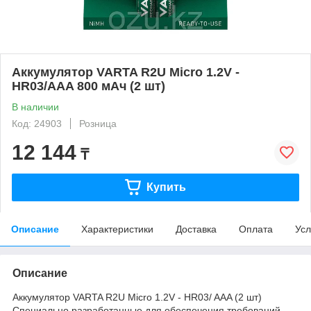
Аккумулятор VARTA R2U Micro 1.2V -
HR03/AAA 800 мАч (2 шт)
В наличии
Код: 24903
Розница
12 144
₸
Купить
Описание
Характеристики
Доставка
Оплата
Усл
Описание
Аккумулятор VARTA R2U Micro 1.2V - HR03/ AAA (2 шт)
Специально разработанные для обеспечения требований