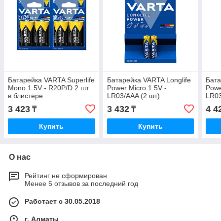
Батарейка VARTA Superlife
Батарейка VARTA Longlife
Бата
Mono 1.5V - R20P/D 2 шт.
Power Micro 1.5V -
Powe
в блистере
LR03/AAA (2 шт)
LR03
3 423
3 432
4 4
₸
₸
Купить
Купить
О нас
Рейтинг не сформирован
Менее 5 отзывов за последний год
Работает с 30.05.2018
г. Алматы