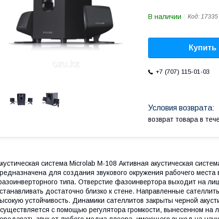
В наличии
Код:
17335
Купить
+7 (707) 115-01-03
возврат товара в те
кустическая система Microlab M-108 Активная акустическая систем
редназначена для создания звукового окружения рабочего места
азоинверторного типа. Отверстие фазоинвертора выходит на ли
станавливать достаточно близко к стене. Направленные сателли
ысокую устойчивость. Динамики сателлитов закрыты черной акуст
существляется с помощью регулятора громкости, вынесенном на 
ередавать звук от любого медиа-плеера, имеющего выход на науш