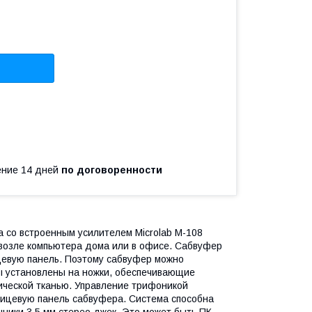
чение 14 дней
по договоренности
а со встроенным усилителем Microlab M-108
 возле компьютера дома или в офисе. Сабвуфер
цевую панель. Поэтому сабвуфер можно
ты установлены на ножки, обеспечивающие
ической тканью. Управление трифоникой
лицевую панель сабвуфера. Система способна
ники 3,5 мм стерео джек. Это может быть ПК,