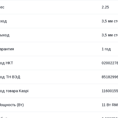
ес
2.25
Вход
3,5 мм с
Выход
3,5 мм с
арантия
1 год
Код НКТ
0200227
Код ТН ВЭД
8518299
од товара Kaspi
1160015
ощность (Bт)
11 Вт RM