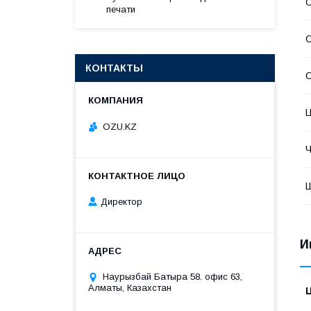
печати
С
КОНТАКТЫ
С
OZU.KZ
Ч
Директор
И
Наурызбай Батыра 58. офис 63,
Алматы, Казахстан