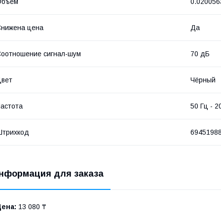
Объём
0.020056
нижена цена
Да
оотношение сигнал-шум
70 дБ
Цвет
Чёрный
астота
50 Гц - 2
Штрихкод
6945198
нформация для заказа
Цена:
13 080 ₸