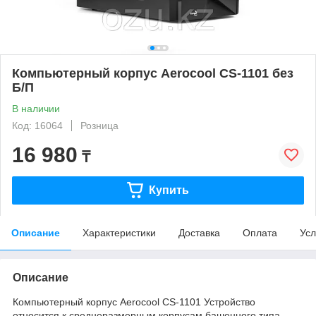
Компьютерный корпус Aerocool CS-1101 без
Б/П
В наличии
Код: 16064
Розница
16 980
₸
Купить
Описание
Характеристики
Доставка
Оплата
Усл
Описание
Компьютерный корпус Aerocool CS-1101 Устройство
относится к среднеразмерным корпусам башенного типа.