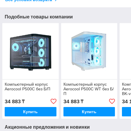
Подобные товары компании
Компьютерный корпус
Компьютерный корпус
Ком
Aerocool P500C без Б/П
Aerocool P500C WT без Б/
Aero
П
BK-v
34 883
34 883
34 
₸
₸
Купить
Купить
Акционные предложения и новинки