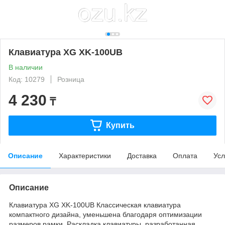
Клавиатура XG XK-100UB
В наличии
Код: 10279
Розница
4 230
₸
Купить
Описание
Характеристики
Доставка
Оплата
Усл
Описание
Клавиатура XG XK-100UB Классическая клавиатура
компактного дизайна, уменьшена благодаря оптимизации
размеров рамки. Раскладка клавиатуры, разработанная