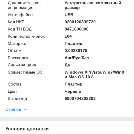
Дополнительная
Ультратонкая, компактный
информация
размер
Интерфейсы
USB
Код НКТ
0200120839720
Код ТН ВЭД
8471606000
Количество кнопок
104
Материал
Пластик
Объём
0.00236175
Раскладка
Анг/Рус/Каз
Снижена цена
Да
Совместимые ОС
Windows XP/Vista/Win7/Win8
и Mac OS 10.8
Состав
Пластик
Цвет
Чёрный
Штрихкод
6900704202202
Скрыть
Условия доставки