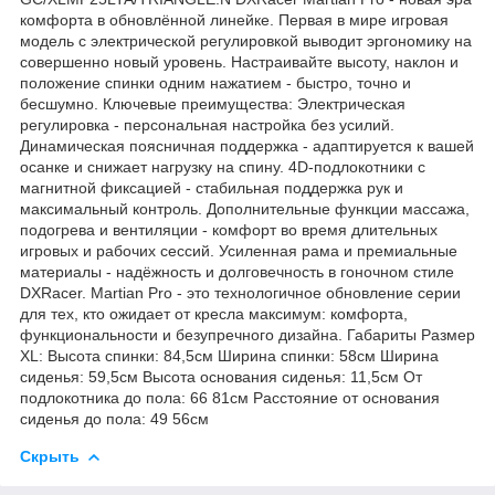
комфорта в обновлённой линейке. Первая в мире игровая
модель с электрической регулировкой выводит эргономику на
совершенно новый уровень. Настраивайте высоту, наклон и
положение спинки одним нажатием - быстро, точно и
бесшумно. Ключевые преимущества: Электрическая
регулировка - персональная настройка без усилий.
Динамическая поясничная поддержка - адаптируется к вашей
осанке и снижает нагрузку на спину. 4D-подлокотники с
магнитной фиксацией - стабильная поддержка рук и
максимальный контроль. Дополнительные функции массажа,
подогрева и вентиляции - комфорт во время длительных
игровых и рабочих сессий. Усиленная рама и премиальные
материалы - надёжность и долговечность в гоночном стиле
DXRacer. Martian Pro - это технологичное обновление серии
для тех, кто ожидает от кресла максимум: комфорта,
функциональности и безупречного дизайна. Габариты Размер
XL: Высота спинки: 84,5см Ширина спинки: 58см Ширина
сиденья: 59,5см Высота основания сиденья: 11,5см От
подлокотника до пола: 66 81см Расстояние от основания
сиденья до пола: 49 56см
Скрыть