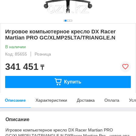
Игровое компьютерное кресло DX Racer
Martian PRO GC/XLMP25LTA/TRIANGLE.N
В наличии
Код: 85655
Розница
341 451
₸
Купить
Описание
Характеристики
Доставка
Оплата
Усл
Описание
Игровое компьютерное кресло DX Racer Martian PRO
GC/XLMP25LTA/TRIANGLE.N DXRacer Martian Pro - новая эра