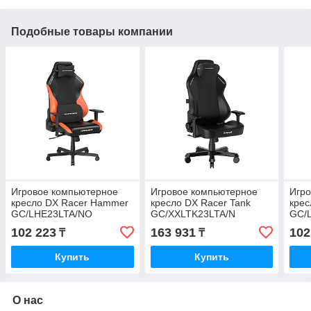
Подобные товары компании
Игровое компьютерное
Игровое компьютерное
Игр
кресло DX Racer Hammer
кресло DX Racer Tank
крес
GC/LHE23LTA/NO
GC/XXLTK23LTA/N
GC/
102 223
163 931
102
₸
₸
Купить
Купить
О нас