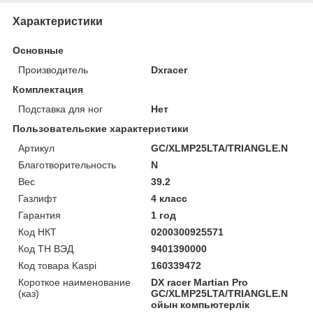
Характеристики
Основные
Производитель
Dxracer
Комплектация
Подставка для ног
Нет
Пользовательские характеристики
Артикул
GC/XLMP25LTA/TRIANGLE.N
Благотворительность
N
Вес
39.2
Газлифт
4 класс
Гарантия
1 год
Код НКТ
0200300925571
Код ТН ВЭД
9401390000
Код товара Kaspi
160339472
Короткое наименование
DX racer Martian Pro
(каз)
GC/XLMP25LTA/TRIANGLE.N
ойын компьютерлік