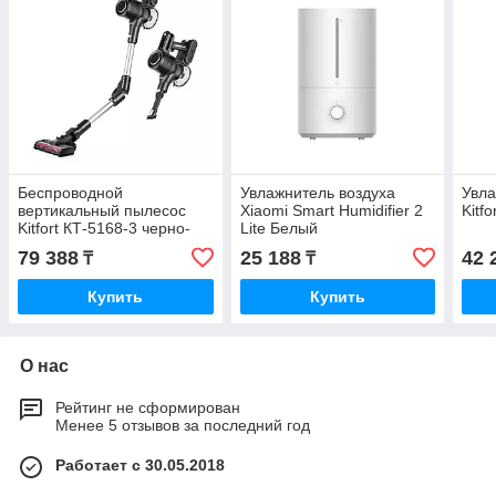
Беспроводной
Увлажнитель воздуха
Увла
вертикальный пылесос
Xiaomi Smart Humidifier 2
Kitf
Kitfort КТ-5168-3 черно-
Lite Белый
белый
79 388
25 188
42 
₸
₸
Купить
Купить
О нас
Рейтинг не сформирован
Менее 5 отзывов за последний год
Работает с 30.05.2018