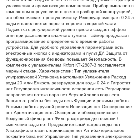
увлажнения и ароматизации помещения. Прибор выполнен в
компактном корпусе синего цвета с разборной конструкцией,
что обеспечивает простую очистку. Резервуар вмещает 0.24 л
воды и наполняется через отверстие в верхней части.
Подсветка с регулировкой уровня яркости создает эффект
огня при распылении влажного тумана. Таймер предлагает
программирование определенного времени работы
устройства. Для удобного управления параметрами есть
электронные кнопки с индикаторами и пульт ДУ. Защита от
функционирования без воды повышает безопасность. В
комплекте с увлажнителем Kitfort КТ-2887-3 поставляется
мерный стакан. Характеристики: Тип увлажнителя
ультразвуковой Установка настольная Увлажнение Расход
воды 20 мл/ч Емкость резервуара для воды 0.24 л Гигростат
нет Регулировка интенсивности испарения есть Регулировка
направления потока пара нет Верхний залив воды есть
Защита от работы без воды есть Функции и режимы работы
Режимы работы ручной режим Ионизация нет Озонирование
нет Ароматизация есть Очищение и обеззараживание
Воздушный фильтр нет Фильтр-картридж для очистки /
смягчения воды нет Предварительный нагрев воды нет
Ультрафиолетовая стерилизация нет Антибактериальное
покрытие бака нет Управление Тип управления электронное