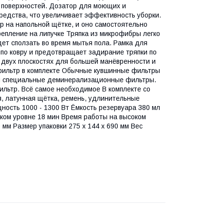
 поверхностей. Дозатор для моющих и
редства, что увеличивает эффективность уборки.
р на напольной щётке, и оно самостоятельно
крепление на липучке Тряпка из микрофибры легко
дет сползать во время мытья пола. Рамка для
и по ковру и предотвращает задирание тряпки по
 двух плоскостях для большей манёвренности и
фильтр в комплекте Обычные кувшинные фильтры
ся специальные деминерализационные фильтры.
ильтр. Всё самое необходимое В комплекте со
я, латунная щётка, ремень, удлинительные
щность 1000 - 1300 Вт Ёмкость резервуара 380 мл
зком уровне 18 мин Время работы на высоком
 мм Размер упаковки 275 х 144 х 690 мм Вес