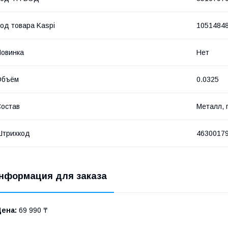
од товара Kaspi
1051484
овинка
Нет
Объём
0.0325
остав
Металл, 
Штрихкод
4630017
нформация для заказа
Цена:
69 990 ₸