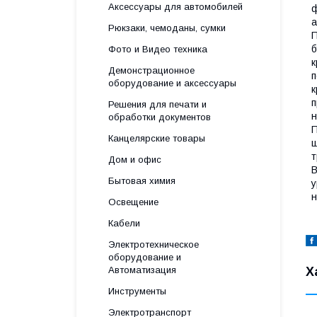
Аксессуары для автомобилей
ф
а
Рюкзаки, чемоданы, сумки
П
б
Фото и Видео техника
к
Демонстрационное
п
оборудование и аксессуары
к
п
Решения для печати и
н
обработки документов
П
Канцелярские товары
ш
т
Дом и офис
В
Бытовая химия
у
н
Освещение
Кабели
Электротехническое
оборудование и
Автоматизация
Х
Инструменты
Электротранспорт