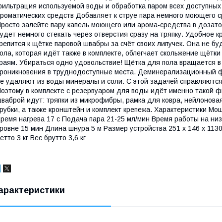
ильтрация используемой воды и обработка паром всех доступных
роматических средств Добавляет к струе пара немного моющего с
росто залейте пару капель моющего или арома-средства в дозато
удет немного стекать через отверстия сразу на тряпку. Удобное 
репится к щётке паровой швабры за счёт своих липучек. Она не бу
ола, которая идёт также в комплекте, облегчает скольжение щётк
раям. Убираться одно удовольствие! Щётка для пола вращается в
роникновения в труднодоступные места. Деминерализационный 
е удаляют из воды минералы и соли. С этой задачей справляют
оэтому в комплекте с резервуаром для воды идёт именно такой ф
ваброй идут: тряпки из микрофибры, рамка для ковра, нейлонова
рубки, а также кронштейн и комплект крепежа. Характеристики Мо
ремя нагрева 17 с Подача пара 21-25 мл/мин Время работы на ни
ровне 15 мин Длина шнура 5 м Размер устройства 251 х 146 х 1130
етто 3 кг Вес брутто 3,6 кг
арактеристики