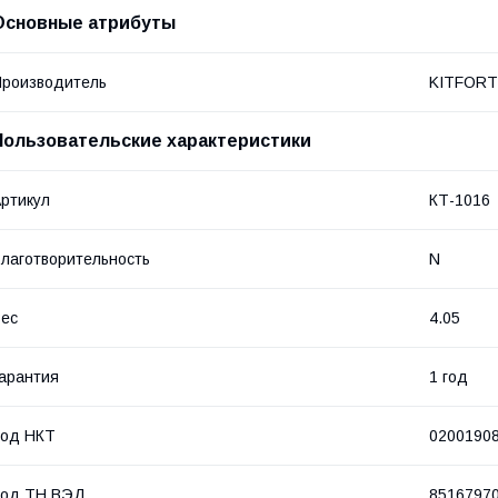
Основные атрибуты
роизводитель
KITFORT
Пользовательские характеристики
ртикул
КТ-1016
лаготворительность
N
ес
4.05
арантия
1 год
Код НКТ
0200190
Код ТН ВЭД
8516797