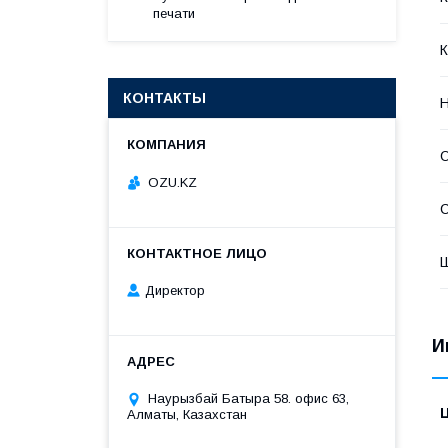
печати
К
КОНТАКТЫ
Н
OZU.KZ
С
Директор
И
Наурызбай Батыра 58. офис 63,
Алматы, Казахстан