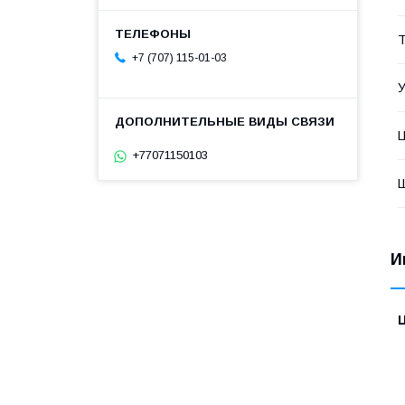
Т
+7 (707) 115-01-03
У
+77071150103
И