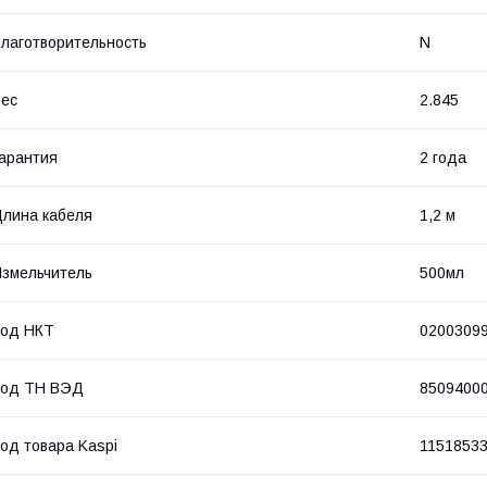
лаготворительность
N
ес
2.845
арантия
2 года
лина кабеля
1,2 м
змельчитель
500мл
Код НКТ
0200309
Код ТН ВЭД
8509400
од товара Kaspi
1151853