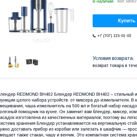
В наличии
Код:
58063
Купить
+7 (707) 115-01-03
возврат товара в те
лендер REDMOND BH402 Блендер REDMOND BH402 – стильный и к
ункции целого набора устройств: от миксера до измельчителя. В к
мешивания, чаша-измельчитель на 500 мл и богатый набор насадо
олезный помощник на кухне. Он заменит вам блендер, миксер, из
асадок изготовлена из качественных материалов, поэтому вы легк
истема хранения Блендер устанавливается на вертикальную стойк
ужно доставать прибор из коробки или залезать в шкафчик — прост
мещает также стакан, чашу и венчик. Это компактная система хра