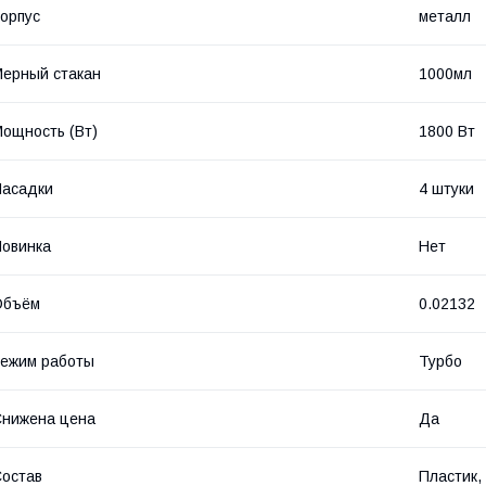
орпус
металл
ерный стакан
1000мл
ощность (Bт)
1800 Вт
Насадки
4 штуки
овинка
Нет
Объём
0.02132
ежим работы
Турбо
нижена цена
Да
остав
Пластик,