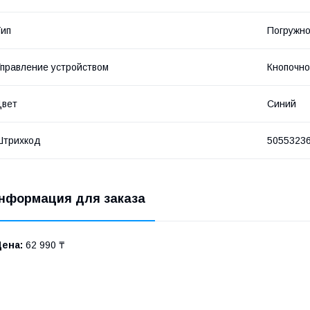
ип
Погружн
правление устройством
Кнопочн
Цвет
Синий
Штрихкод
5055323
нформация для заказа
Цена:
62 990 ₸