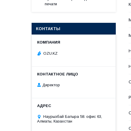
печати
К
М
КОНТАКТЫ
М
OZU.KZ
Н
Директор
Р
С
Наурызбай Батыра 58. офис 63,
Алматы, Казахстан
С