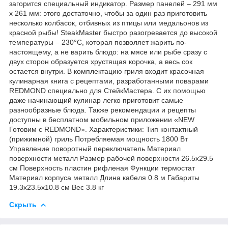
загорится специальный индикатор. Размер панелей – 291 мм
х 261 мм: этого достаточно, чтобы за один раз приготовить
несколько колбасок, отбивных из птицы или медальонов из
красной рыбы! SteakMaster быстро разогревается до высокой
температуры ‒ 230°С, которая позволяет жарить по-
настоящему, а не варить блюдо: на мясе или рыбе сразу с
двух сторон образуется хрустящая корочка, а весь сок
остается внутри. В комплектацию гриля входит красочная
кулинарная книга с рецептами, разработанными поварами
REDMOND специально для СтейкМастера. С их помощью
даже начинающий кулинар легко приготовит самые
разнообразные блюда. Также рекомендации и рецепты
доступны в бесплатном мобильном приложении «NEW
Готовим с REDMOND». Характеристики: Тип контактный
(прижимной) гриль Потребляемая мощность 1800 Вт
Управление поворотный переключатель Материал
поверхности металл Размер рабочей поверхности 26.5х29.5
см Поверхность пластин рифленая Функции термостат
Материал корпуса металл Длина кабеля 0.8 м Габариты
19.3х23.5х10.8 см Вес 3.8 кг
Скрыть