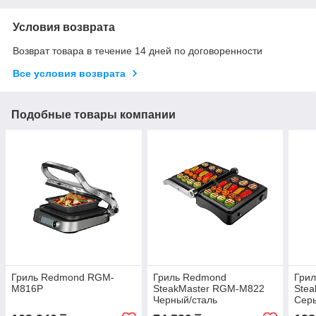
Условия возврата
Возврат товара в течение 14 дней по договоренности
Все условия возврата
Подобные товары компании
Гриль Redmond RGM-
Гриль Redmond
Гри
M816P
SteakMaster RGM-M822
Ste
Черный/сталь
Сер