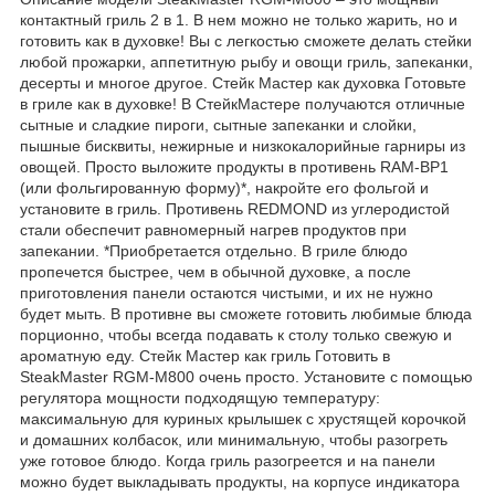
контактный гриль 2 в 1. В нем можно не только жарить, но и
готовить как в духовке! Вы с легкостью сможете делать стейки
любой прожарки, аппетитную рыбу и овощи гриль, запеканки,
десерты и многое другое. Стейк Мастер как духовка Готовьте
в гриле как в духовке! В СтейкМастере получаются отличные
сытные и сладкие пироги, сытные запеканки и слойки,
пышные бисквиты, нежирные и низкокалорийные гарниры из
овощей. Просто выложите продукты в противень RAM-BP1
(или фольгированную форму)*, накройте его фольгой и
установите в гриль. Противень REDMOND из углеродистой
стали обеспечит равномерный нагрев продуктов при
запекании. *Приобретается отдельно. В гриле блюдо
пропечется быстрее, чем в обычной духовке, а после
приготовления панели остаются чистыми, и их не нужно
будет мыть. В противне вы сможете готовить любимые блюда
порционно, чтобы всегда подавать к столу только свежую и
ароматную еду. Стейк Мастер как гриль Готовить в
SteakMaster RGM-M800 очень просто. Установите с помощью
регулятора мощности подходящую температуру:
максимальную для куриных крылышек с хрустящей корочкой
и домашних колбасок, или минимальную, чтобы разогреть
уже готовое блюдо. Когда гриль разогреется и на панели
можно будет выкладывать продукты, на корпусе индикатора