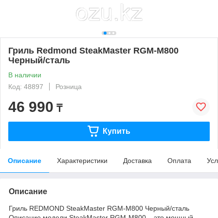
Гриль Redmond SteakMaster RGM-M800
Черный/сталь
В наличии
Код: 48897
Розница
46 990
₸
Купить
Описание
Характеристики
Доставка
Оплата
Усл
Описание
Гриль REDMOND SteakMaster RGM-M800 Черный/сталь
Описание модели SteakMaster RGM-M800 ‒ это мощный