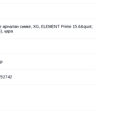
е арналған сөмке, XG, ELEMENT Prime 15.6&quot;
), қара
ер
252742