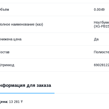
Объём
0.0049
Ноутбукк
олное наименование (каз)
(XG-PB15
нижена цена
Да
остав
Полиэст
Штрихкод
6902812
нформация для заказа
Цена:
13 281 ₸