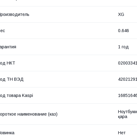
роизводитель
XG
ес
0.646
арантия
1 год
Код НКТ
0200334
Код ТН ВЭД
4202129
од товара Kaspi
1685164
Ноутбукк
ороткое наименование (каз)
қара
овинка
Нет