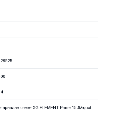
129525
100
64
е арналған сөмке XG ELEMENT Prime 15.6&quot;