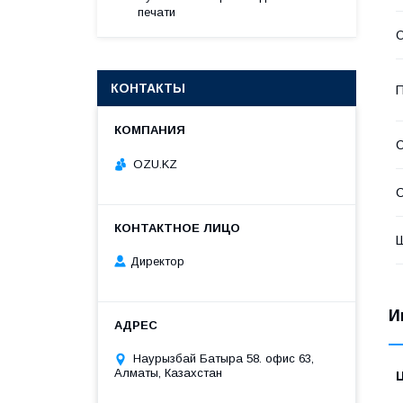
печати
КОНТАКТЫ
П
С
OZU.KZ
С
Директор
И
Наурызбай Батыра 58. офис 63,
Алматы, Казахстан