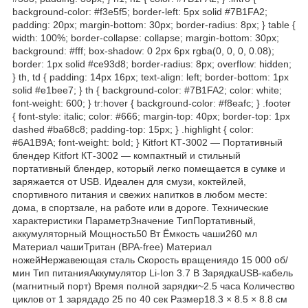
background-color: #f3e5f5; border-left: 5px solid #7B1FA2;
padding: 20px; margin-bottom: 30px; border-radius: 8px; } table {
width: 100%; border-collapse: collapse; margin-bottom: 30px;
background: #fff; box-shadow: 0 2px 6px rgba(0, 0, 0, 0.08);
border: 1px solid #ce93d8; border-radius: 8px; overflow: hidden;
} th, td { padding: 14px 16px; text-align: left; border-bottom: 1px
solid #e1bee7; } th { background-color: #7B1FA2; color: white;
font-weight: 600; } tr:hover { background-color: #f8eafc; } .footer
{ font-style: italic; color: #666; margin-top: 40px; border-top: 1px
dashed #ba68c8; padding-top: 15px; } .highlight { color:
#6A1B9A; font-weight: bold; } Kitfort КТ-3002 — Портативный
блендер Kitfort КТ-3002 — компактный и стильный
портативный блендер, который легко помещается в сумке и
заряжается от USB. Идеален для смузи, коктейлей,
спортивного питания и свежих напитков в любом месте:
дома, в спортзале, на работе или в дороге. Технические
характеристики ПараметрЗначение ТипПортативный,
аккумуляторный Мощность50 Вт Ёмкость чаши260 мл
Материал чашиТритан (BPA-free) Материал
ножейНержавеющая сталь Скорость вращениядо 15 000 об/
мин Тип питанияАккумулятор Li-Ion 3.7 В ЗарядкаUSB-кабель
(магнитный порт) Время полной зарядки~2.5 часа Количество
циклов от 1 зарядадо 25 по 40 сек Размер18.3 × 8.5 × 8.8 см