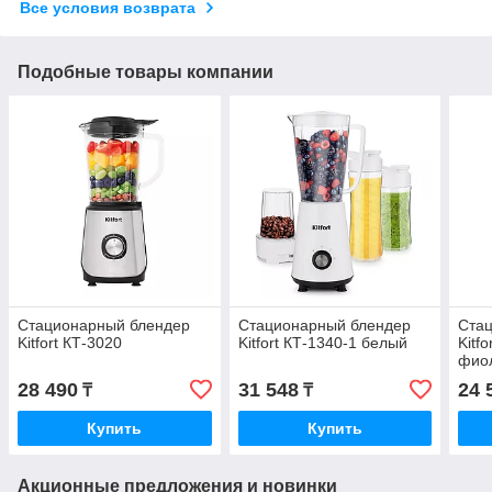
Все условия возврата
Подобные товары компании
Стационарный блендер
Стационарный блендер
Ста
Kitfort КТ-3020
Kitfort КТ-1340-1 белый
Kitf
фио
28 490
31 548
24 
₸
₸
Купить
Купить
Акционные предложения и новинки