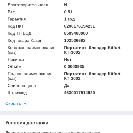
Благотворительность
N
Вес
0.51
Гарантия
1 год
Код НКТ
0200176194231
Код ТН ВЭД
8509400000
Код товара Kaspi
102536692
Короткое наименование
Портативті блендер Kitfort
(каз)
КТ-3002
Новинка
Нет
Объём
0.0000935
Полное наименование
Портативті блендер Kitfort
(каз)
КТ-3002
Снижена цена
Да
Штрихкод
4630017914920
Скрыть
Условия доставки
Доставка осуществляется только по предоплате.