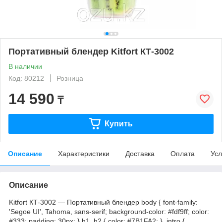
Портативный блендер Kitfort КТ-3002
В наличии
Код: 80212
Розница
14 590
₸
Купить
Описание
Характеристики
Доставка
Оплата
Усл
Описание
Kitfort КТ-3002 — Портативный блендер body { font-family:
'Segoe UI', Tahoma, sans-serif; background-color: #fdf9ff; color:
#333; padding: 30px; } h1, h2 { color: #7B1FA2; } .intro {