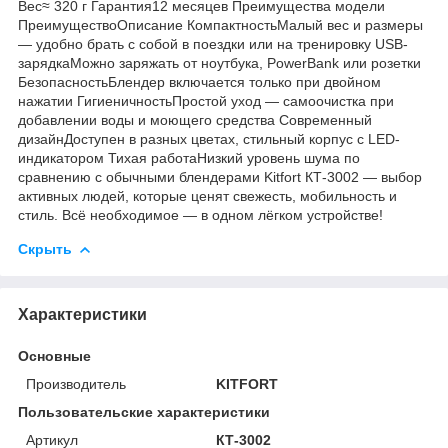
Вес≈ 320 г Гарантия12 месяцев Преимущества модели
ПреимуществоОписание КомпактностьМалый вес и размеры
— удобно брать с собой в поездки или на тренировку USB-
зарядкаМожно заряжать от ноутбука, PowerBank или розетки
БезопасностьБлендер включается только при двойном
нажатии ГигиеничностьПростой уход — самоочистка при
добавлении воды и моющего средства Современный
дизайнДоступен в разных цветах, стильный корпус с LED-
индикатором Тихая работаНизкий уровень шума по
сравнению с обычными блендерами Kitfort КТ-3002 — выбор
активных людей, которые ценят свежесть, мобильность и
стиль. Всё необходимое — в одном лёгком устройстве!
Скрыть
Характеристики
Основные
Производитель
KITFORT
Пользовательские характеристики
Артикул
КТ-3002