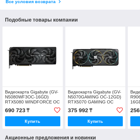
Все условия возврата
Подобные товары компании
Видеокарта Gigabyte (GV-
Видеокарта Gigabyte (GV-
Виде
N5080WF3OC-16GD)
N5070GAMING OC-12GD)
R90
RTX5080 WINDFORCE OC
RTX5070 GAMING OC
16G
16G
12G
XT 
690 723
375 992
256
₸
₸
Купить
Купить
Акционные предложения и новинки