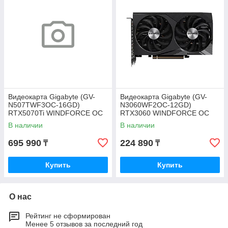
Видеокарта Gigabyte (GV-
Видеокарта Gigabyte (GV-
N507TWF3OC-16GD)
N3060WF2OC-12GD)
RTX5070Ti WINDFORCE OC
RTX3060 WINDFORCE OC
16G
12G
В наличии
В наличии
695 990
224 890
₸
₸
Купить
Купить
О нас
Рейтинг не сформирован
Менее 5 отзывов за последний год