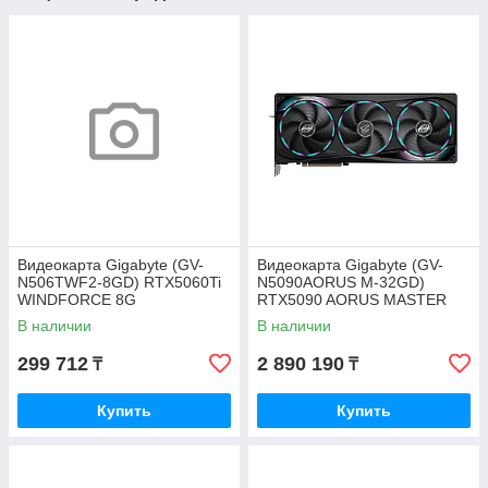
Видеокарта Gigabyte (GV-
Видеокарта Gigabyte (GV-
N506TWF2-8GD) RTX5060Ti
N5090AORUS M-32GD)
WINDFORCE 8G
RTX5090 AORUS MASTER
32G
В наличии
В наличии
299 712
2 890 190
₸
₸
Купить
Купить