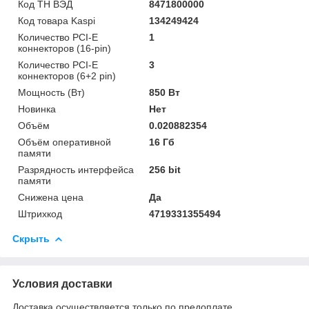
Код ТН ВЭД
8471800000
Код товара Kaspi
134249424
Количество PCI-E
1
коннекторов (16-pin)
Количество PCI-E
3
коннекторов (6+2 pin)
Мощность (Bт)
850 Вт
Новинка
Нет
Объём
0.020882354
Объём оперативной
16 Гб
памяти
Разрядность интерфейса
256 bit
памяти
Снижена цена
Да
Штрихкод
4719331355494
Скрыть
Условия доставки
Доставка осуществляется только по предоплате.