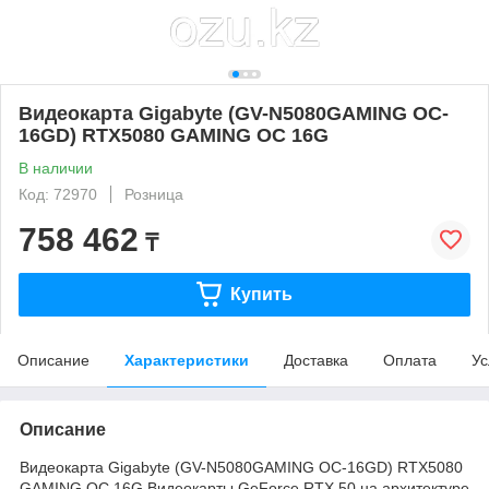
Видеокарта Gigabyte (GV-N5080GAMING OC-
16GD) RTX5080 GAMING OC 16G
В наличии
Код: 72970
Розница
758 462
₸
Купить
Описание
Характеристики
Доставка
Оплата
Ус
Описание
Видеокарта Gigabyte (GV-N5080GAMING OC-16GD) RTX5080
GAMING OC 16G Видеокарты GeForce RTX 50 на архитектуре