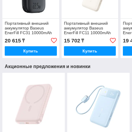
Портативный внешний
Портативный внешний
Пор
аккумулятор Baseus
аккумулятор Baseus
акку
EnerFill FC31 10000mAh
EnerFill FC11 10000mAh
Ener
22.5W
22.5W Beige (E0027R05)
22.5
20 615
15 702
19 
₸
₸
Black(P10082106123-00)
(P10
Купить
Купить
Акционные предложения и новинки