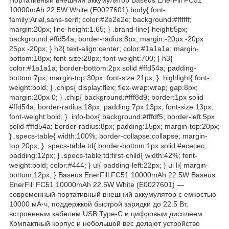
10000mAh 22.5W White (E0027601) body{ font-
family:Arial,sans-serif; color:#2e2e2e; background:#ffffff;
margin:20px; line-height:1.65; } .brand-line{ height:5px;
background:#ffd54a; border-radius:8px; margin:-20px -20px
25px -20px; } h2{ text-align:center; color:#1a1a1a; margin-
bottom:18px; font-size:28px; font-weight:700; } h3{
color:#1a1a1a; border-bottom:2px solid #ffd54a; padding-
bottom:7px; margin-top:30px; font-size:21px; } .highlight{ font-
weight:bold; } .chips{ display:flex; flex-wrap:wrap; gap:8px;
margin:20px 0; } .chip{ background:#fff8d9; border:1px solid
#ffd54a; border-radius:18px; padding:7px 13px; font-size:13px;
font-weight:bold; } .info-box{ background:#fffdf5; border-left:5px
solid #ffd54a; border-radius:8px; padding:15px; margin-top:20px;
} .specs-table{ width:100%; border-collapse:collapse; margin-
top:20px; } .specs-table td{ border-bottom:1px solid #ececec;
padding:12px; } .specs-table td:first-child{ width:42%; font-
weight:bold; color:#444; } ul{ padding-left:22px; } ul li{ margin-
bottom:12px; } Baseus EnerFill FC51 10000mAh 22.5W Baseus
EnerFill FC51 10000mAh 22.5W White (E0027601) —
современный портативный внешний аккумулятор с емкостью
10000 мА·ч, поддержкой быстрой зарядки до 22.5 Вт,
встроенным кабелем USB Type-C и цифровым дисплеем.
Компактный корпус и небольшой вес делают устройство