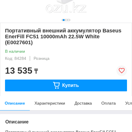
Портативный внешний аккумулятор Baseus
EnerFill FC51 10000mAh 22.5W White
(E0027601)
В наличии
Код: 84284
Розница
13 535
₸
Купить
Описание
Характеристики
Доставка
Оплата
Усл
Описание
Портативный внешний аккумулятор Baseus EnerFill FC51