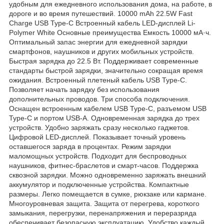
удобным для ежедневного использования дома, на работе, в
дороге и во время путешествий. 10000 mAh 22.5W Fast
Charge USB Type-C Встроенный кабель LED-дисплей Li-
Polymer White Основные преимущества Емкость 10000 мА·ч.
Оптимальный запас энергии для ежедневной зарядки
смартфонов, наушников и других мобильных устройств.
Быстрая зарядка до 22.5 Вт. Поддерживает современные
стандарты быстрой зарядки, значительно сокращая время
ожидания. Встроенный плетеный кабель USB Type-C.
Позволяет начать зарядку без использования
дополнительных проводов. Три способа подключения.
Оснащен встроенным кабелем USB Type-C, разъемом USB
Type-C и портом USB-A. Одновременная зарядка до трех
устройств. Удобно заряжать сразу несколько гаджетов.
Цифровой LED-дисплей. Показывает точный уровень
оставшегося заряда в процентах. Режим зарядки
маломощных устройств. Подходит для беспроводных
наушников, фитнес-браслетов и смарт-часов. Поддержка
сквозной зарядки. Можно одновременно заряжать внешний
аккумулятор и подключенные устройства. Компактные
размеры. Легко помещается в сумке, рюкзаке или кармане.
Многоуровневая защита. Защита от перегрева, короткого
замыкания, перегрузки, перенапряжения и переразряда
обеспечивает безопасную эксплуатацию. Удобство каждый