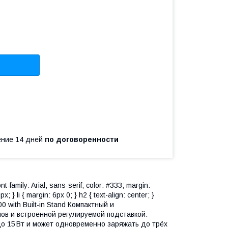
чение 14 дней
по договоренности
amily: Arial, sans-serif; color: #333; margin:
x; } li { margin: 6px 0; } h2 { text-align: center; }
with Built-in Stand Компактный и
в и встроенной регулируемой подставкой.
о 15 Вт и может одновременно заряжать до трёх