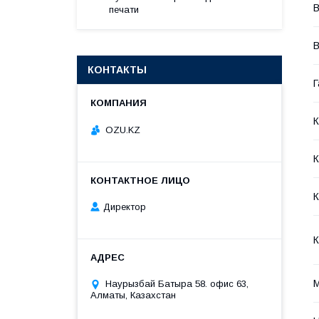
В
печати
КОНТАКТЫ
Г
OZU.KZ
К
Директор
К
М
Наурызбай Батыра 58. офис 63,
Алматы, Казахстан