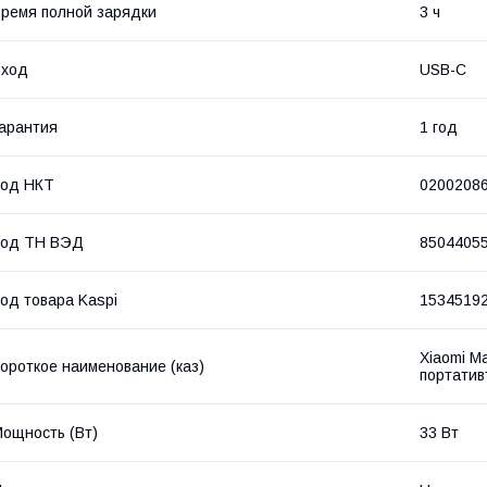
ремя полной зарядки
3 ч
Вход
USB-C
арантия
1 год
Код НКТ
0200208
Код ТН ВЭД
8504405
од товара Kaspi
1534519
Xiaomi Ma
ороткое наименование (каз)
портативт
ощность (Bт)
33 Вт