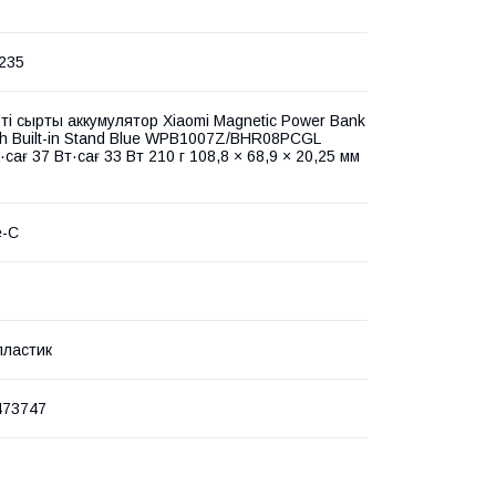
235
ті сыртқы аккумулятор Xiaomi Magnetic Power Bank
th Built-in Stand Blue WPB1007Z/BHR08PCGL
сағ 37 Вт·сағ 33 Вт 210 г 108,8 × 68,9 × 20,25 мм
e-C
пластик
473747