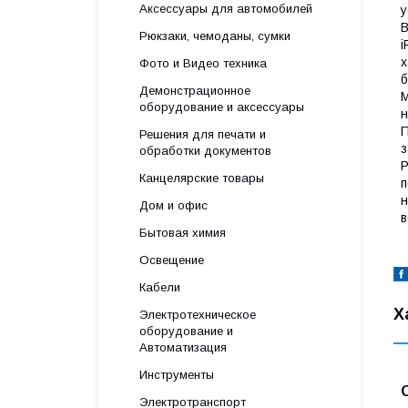
Аксессуары для автомобилей
у
В
Рюкзаки, чемоданы, сумки
i
х
Фото и Видео техника
б
Демонстрационное
М
оборудование и аксессуары
н
П
Решения для печати и
з
обработки документов
P
Канцелярские товары
п
н
Дом и офис
в
Бытовая химия
Освещение
Кабели
Х
Электротехническое
оборудование и
Автоматизация
Инструменты
Электротранспорт