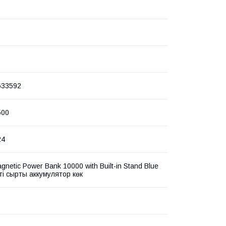
633592
500
24
gnetic Power Bank 10000 with Built-in Stand Blue
і сыртқы аккумулятор көк