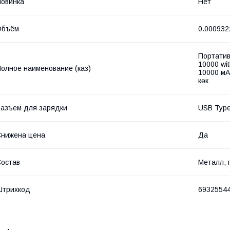
овинка
Нет
Объём
0.000932
Портатив
10000 wi
олное наименование (каз)
10000 мА·
көк
азъем для зарядки
USB Typ
нижена цена
Да
остав
Металл, 
Штрихкод
6932554