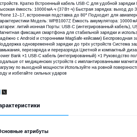
стройств. Кратко Встроенный кабель USB-C для удобной зарядки
ысокая ёмкость: 10000 мА·ч (37 Вт·ч) Быстрая зарядка: выход до 
Phone 12–17, встроенная подставка до 80° Подходит для авиапере
арактеристики Модель: WPB1007Z Ёмкость аккумулятора: 10000 мА·ч
атареи: литий-ионная Порты: USB-C (интегрированный кабель), 
агнитная фиксация смартфона для стабильной зарядки и использ
адёжно с Android и сторонними MagSafe-кейсами) Беспроводная з
оддержка одновременной зарядки до трёх устройств Система защ
амыкания, перезаряда и переразряда Цветной и компактный диза
ower Bank ×1 USB-C кабель (интегрированный) ×1 Руководство п
одальше от медицинских устройств с имплантированными магнит
агрузку по выходной мощности Используйте на ровной поверхност
оду и избегайте сильных ударов
арактеристики
Основные атрибуты