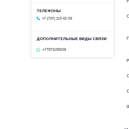
Н
+7 (707) 115-01-03
П
+77071150103
Р
С
С