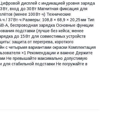
 Цифровой дисплей с индикацией уровня заряда
33 Вт, вход до 30 Вт Магнитная фиксация для
лётов (менее 100 Вт·ч) Технические
 / 37 Вт·ч Размеры: 108,8 × 68,9 × 20,25 мм Тип
USB-A, беспроводная зарядка Основные функции
ования подставки (лучше без кейса; менее
арядка до 15 Вт для совместимых устройств
иты: защита от перегрева, короткого
йн с четырьмя вариантами окраски Комплектация
ользователя ×1 Рекомендации и важное Держите
ами Не превышайте максимально допустимую
и для стабильной подставки Не погружайте в