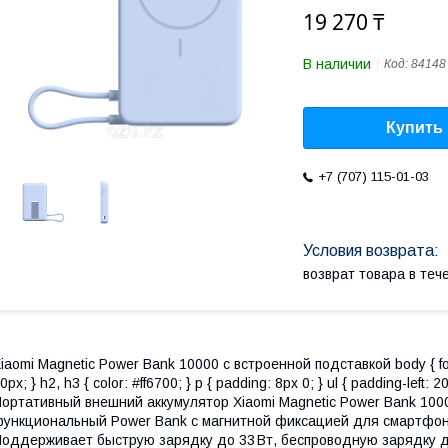
19 270 ₸
В наличии
Код:
84148
Купить
+7 (707) 115-01-03
возврат товара в те
iaomi Magnetic Power Bank 10000 с встроенной подставкой body { font-f
0px; } h2, h3 { color: #ff6700; } p { padding: 8px 0; } ul { padding-left: 20p
ортативный внешний аккумулятор Xiaomi Magnetic Power Bank 10000 
ункциональный Power Bank с магнитной фиксацией для смартфоно
оддерживает быструю зарядку до 33 Вт, беспроводную зарядку д