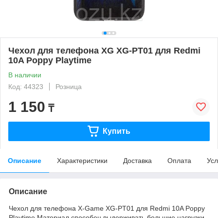
Чехол для телефона XG XG-PT01 для Redmi
10A Poppy Playtime
В наличии
Код: 44323
Розница
1 150
₸
Купить
Описание
Характеристики
Доставка
Оплата
Усл
Описание
Чехол для телефона X-Game XG-PT01 для Redmi 10A Poppy
Playtime Материал способен выдерживать большие нагрузки,