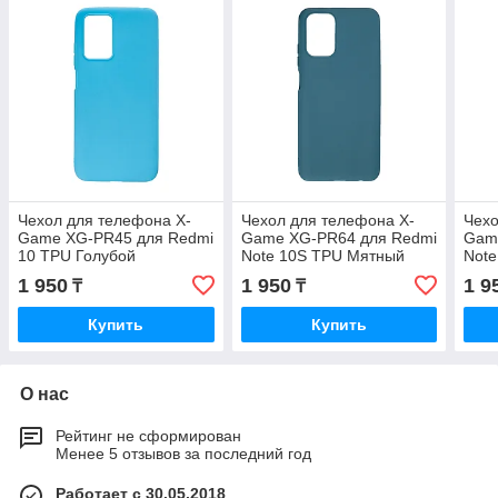
Чехол для телефона X-
Чехол для телефона X-
Чехо
Game XG-PR45 для Redmi
Game XG-PR64 для Redmi
Gam
10 TPU Голубой
Note 10S TPU Мятный
Note
1 950
1 950
1 9
₸
₸
Купить
Купить
О нас
Рейтинг не сформирован
Менее 5 отзывов за последний год
Работает с 30.05.2018