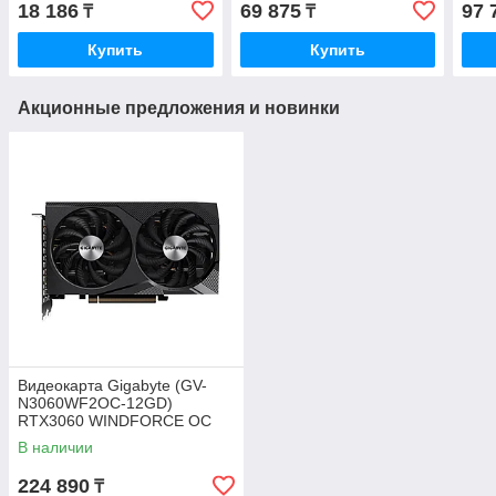
18 186
69 875
97 
₸
₸
Купить
Купить
Акционные предложения и новинки
Видеокарта Gigabyte (GV-
N3060WF2OC-12GD)
RTX3060 WINDFORCE OC
12G
В наличии
224 890
₸