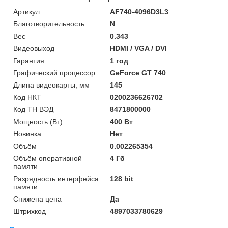
Артикул
AF740-4096D3L3
Благотворительность
N
Вес
0.343
Видеовыход
HDMI / VGA / DVI
Гарантия
1 год
Графический процессор
GeForce GT 740
Длина видеокарты, мм
145
Код НКТ
0200236626702
Код ТН ВЭД
8471800000
Мощность (Bт)
400 Вт
Новинка
Нет
Объём
0.002265354
Объём оперативной
4 Гб
памяти
Разрядность интерфейса
128 bit
памяти
Снижена цена
Да
Штрихкод
4897033780629