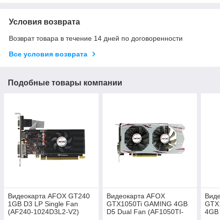
Условия возврата
Возврат товара в течение 14 дней по договоренности
Все условия возврата
Подобные товары компании
Видеокарта AFOX GT240
Видеокарта AFOX
Вид
1GB D3 LP Single Fan
GTX1050Ti GAMING 4GB
GTX
(AF240-1024D3L2-V2)
D5 Dual Fan (AF1050TI-
4GB 
4096D5H7-V9)
(AF