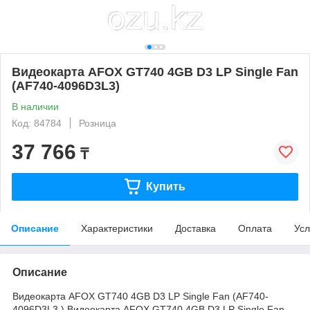
Видеокарта AFOX GT740 4GB D3 LP Single Fan
(AF740-4096D3L3)
В наличии
Код: 84784
Розница
37 766
₸
Купить
Описание
Характеристики
Доставка
Оплата
Усл
Описание
Видеокарта AFOX GT740 4GB D3 LP Single Fan (AF740-
4096D3L3 ) Видеокарта AFOX GT740 4GB D3 LP Single Fan -