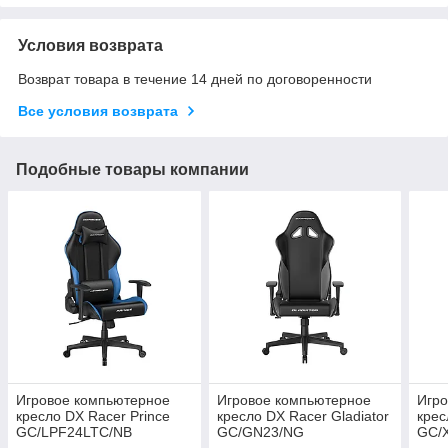
Условия возврата
Возврат товара в течение 14 дней по договоренности
Все условия возврата
Подобные товары компании
Игровое компьютерное
Игровое компьютерное
Игр
кресло DX Racer Prince
кресло DX Racer Gladiator
крес
GC/LPF24LTC/NB
GC/GN23/NG
GC/