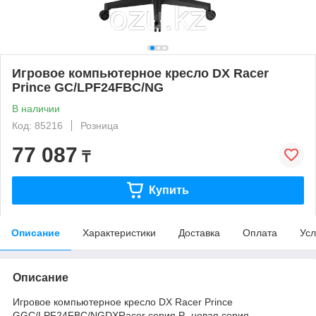
Игровое компьютерное кресло DX Racer
Prince GC/LPF24FBC/NG
В наличии
Код: 85216
Розница
77 087
₸
Купить
Описание
Характеристики
Доставка
Оплата
Усл
Описание
Игровое компьютерное кресло DX Racer Prince
GGC/LPF24FBC/NGDXRacer серия P- новая серия