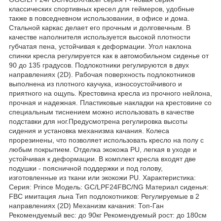
классических спортивных кресел для геймеров, удобные
также в повседневном использовании, в офисе и дома.
Стальной каркас делает его прочным и долговечным. В
качестве наполнителя используется высокой плотности
губчатая пена, устойчивая к деформации. Угол наклона
спинки кресла регулируется как в автомобильном сиденье от
90 до 135 градусов. Подлокотники регулируются в двух
направлениях (2D). Рабочая поверхность подлокотников
выполнена из плотного каучука, износоустойчивого и
приятного на ощупь. Крестовина кресла из прочного нейлона,
прочная и надежная. Пластиковые накладки на крестовине со
специальным тиснением можно использовать в качестве
подставки для ног.Предусмотрена регулировка высоты
сидения и установка механизма качания. Колеса
прорезинены, что позволяет использовать кресло на полу с
любым покрытием. Отделка экокожа PU, легкая в уходе и
устойчивая к деформации. В комплект кресла входят две
подушки - поясничной поддержки и под голову,
изготовленные из ткани или экокожи PU. Характеристика:
Серия: Prince Модель: GC/LPF24FBC/NG Материал сиденья:
FBC имитация льна Тип подлокотников: Регулируемые в 2
направлениях (2D) Механизм качания: Топ-Ган
Рекомендуемый вес: до 90кг Рекомендуемый рост: до 180см