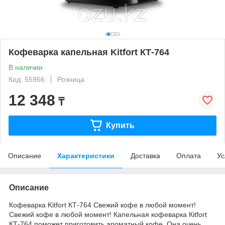
Кофеварка капельная Kitfort КТ-764
В наличии
Код: 55966
Розница
12 348
₸
Купить
Описание
Характеристики
Доставка
Оплата
Ус
Описание
Кофеварка Kitfort КТ-764 Свежий кофе в любой момент!
Свежий кофе в любой момент! Капельная кофеварка Кіtfort
КТ-764 поможет приготовить ароматный кофе. Она очень