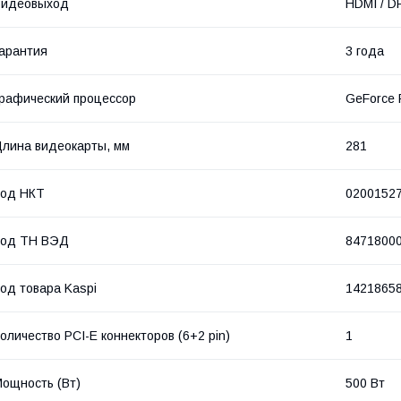
Видеовыход
HDMI / DP
арантия
3 года
рафический процессор
GeForce 
лина видеокарты, мм
281
Код НКТ
0200152
Код ТН ВЭД
8471800
од товара Kaspi
1421865
оличество PCI-E коннекторов (6+2 pin)
1
ощность (Bт)
500 Вт