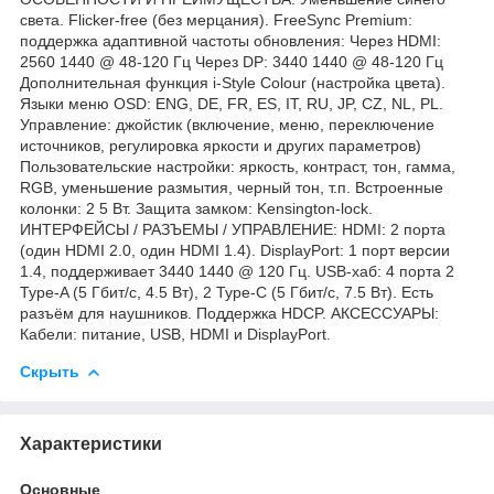
света. Flicker-free (без мерцания). FreeSync Premium:
поддержка адаптивной частоты обновления: Через HDMI:
2560 1440 @ 48-120 Гц Через DP: 3440 1440 @ 48-120 Гц
Дополнительная функция i-Style Colour (настройка цвета).
Языки меню OSD: ENG, DE, FR, ES, IT, RU, JP, CZ, NL, PL.
Управление: джойстик (включение, меню, переключение
источников, регулировка яркости и других параметров)
Пользовательские настройки: яркость, контраст, тон, гамма,
RGB, уменьшение размытия, черный тон, т.п. Встроенные
колонки: 2 5 Вт. Защита замком: Kensington-lock.
ИНТЕРФЕЙСЫ / РАЗЪЕМЫ / УПРАВЛЕНИЕ: HDMI: 2 порта
(один HDMI 2.0, один HDMI 1.4). DisplayPort: 1 порт версии
1.4, поддерживает 3440 1440 @ 120 Гц. USB-хаб: 4 порта 2
Type-A (5 Гбит/с, 4.5 Вт), 2 Type-C (5 Гбит/с, 7.5 Вт). Есть
разъём для наушников. Поддержка HDCP. АКСЕССУАРЫ:
Кабели: питание, USB, HDMI и DisplayPort.
Скрыть
Характеристики
Основные