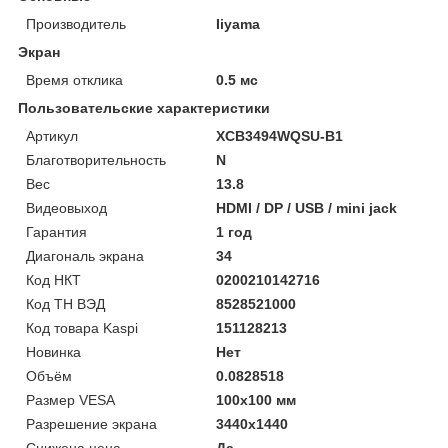
Производитель
Iiyama
Экран
Время отклика
0.5 мс
Пользовательские характеристики
Артикул
XCB3494WQSU-B1
Благотворительность
N
Вес
13.8
Видеовыход
HDMI / DP / USB / mini jack
Гарантия
1 год
Диагональ экрана
34
Код НКТ
0200210142716
Код ТН ВЭД
8528521000
Код товара Kaspi
151128213
Новинка
Нет
Объём
0.0828518
Размер VESA
100x100 мм
Разрешение экрана
3440х1440
Снижена цена
Да