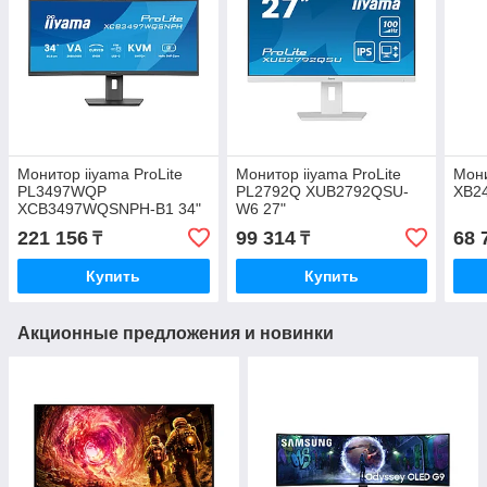
Монитор iiyama ProLite
Монитор iiyama ProLite
Мони
PL3497WQP
PL2792Q XUB2792QSU-
XB2
XCB3497WQSNPH-B1 34"
W6 27"
221 156
99 314
68 
₸
₸
Купить
Купить
Акционные предложения и новинки