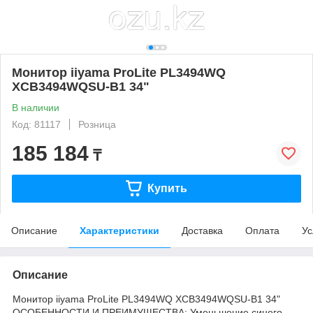
Монитор iiyama ProLite PL3494WQ
XCB3494WQSU-B1 34"
В наличии
Код: 81117
Розница
185 184
₸
Купить
Описание
Характеристики
Доставка
Оплата
Ус
Описание
Монитор iiyama ProLite PL3494WQ XCB3494WQSU-B1 34"
ОСОБЕННОСТИ И ПРЕИМУЩЕСТВА: Уменьшение синего