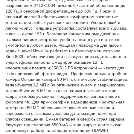
разрешением 2412×1084 пикселей, частотой обновления до
120 Гц и сенсорной дискретизацией до 300 Гц. Яркий и
плавный дисплей обеспечивает комфортное восприятие
контента при любых условиях освещения. Ультратонкий и
лёгкий корпус Толщина устройства составляет всего 7,18 мм,
а вес — около 192 г. Благодаря эргономичному дизайну и
гладким линиям смартфон удобно лежит в руке и отлично
смотрится в любом цвете. Мощная платформа для любых
задач Huawei Nova 14 работает на базе фирменного чипа
Kirin 8000, обеспечивающего высокую производительность и
энергоэффективность. Смартфон оснащён 12 ГБ
оперативной памяти и 256/512 ГБ встроенной — хватит для
всех приложений, фото и видео. Профессиональная тройная
камера Основная камера 50 МП с оптической стабилизацией,
телеобъектив 12 МП с 3× оптическим зумом и сверхширокий
макрообъектив 8 МП позволяют снимать чёткие и яркие
кадры в любых условиях. Поддерживается запись видео в
формате 4K. Для ярких селфи и видеозвонков Фронтальная
камера на 50 МП обеспечивает качественные селфи и
видеозвонки с высоким уровнем детализации, даже при
слабом освещении. Ёмкая батарея и сверхбыстрая зарядка
Аккумулятор ёмкостью 5500 мА·ч гарантирует длительную
автономную работу. Благодаря технологии HUAWEI