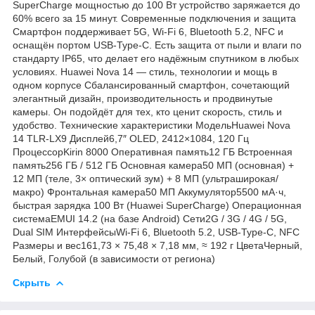
SuperCharge мощностью до 100 Вт устройство заряжается до
60% всего за 15 минут. Современные подключения и защита
Смартфон поддерживает 5G, Wi-Fi 6, Bluetooth 5.2, NFC и
оснащён портом USB-Type-C. Есть защита от пыли и влаги по
стандарту IP65, что делает его надёжным спутником в любых
условиях. Huawei Nova 14 — стиль, технологии и мощь в
одном корпусе Сбалансированный смартфон, сочетающий
элегантный дизайн, производительность и продвинутые
камеры. Он подойдёт для тех, кто ценит скорость, стиль и
удобство. Технические характеристики МодельHuawei Nova
14 TLR-LX9 Дисплей6,7″ OLED, 2412×1084, 120 Гц
ПроцессорKirin 8000 Оперативная память12 ГБ Встроенная
память256 ГБ / 512 ГБ Основная камера50 МП (основная) +
12 МП (теле, 3× оптический зум) + 8 МП (ультраширокая/
макро) Фронтальная камера50 МП Аккумулятор5500 мА·ч,
быстрая зарядка 100 Вт (Huawei SuperCharge) Операционная
системаEMUI 14.2 (на базе Android) Сети2G / 3G / 4G / 5G,
Dual SIM ИнтерфейсыWi-Fi 6, Bluetooth 5.2, USB-Type-C, NFC
Размеры и вес161,73 × 75,48 × 7,18 мм, ≈ 192 г ЦветаЧерный,
Белый, Голубой (в зависимости от региона)
Скрыть