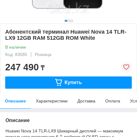
Абонентский терминал Huawei Nova 14 TLR-
LX9 12GB RAM 512GB ROM White
В наличии
Код: 83585
Розница
247 490
₸
Купить
Описание
Характеристики
Доставка
Оплата
Усл
Описание
Huawei Nova 14 TLR-LX9 Шикарный дисплей — максимум
визуального погружения 6,7-дюймовый OLED-экран с