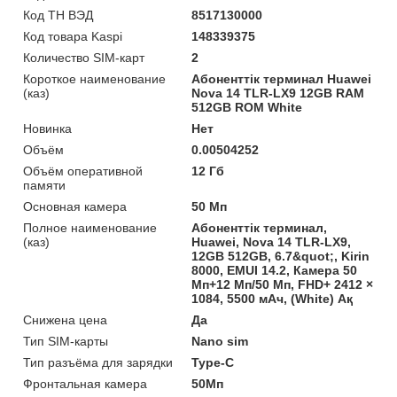
Код ТН ВЭД
8517130000
Код товара Kaspi
148339375
Количество SIM-карт
2
Короткое наименование
Абоненттік терминал Huawei
(каз)
Nova 14 TLR-LX9 12GB RAM
512GB ROM White
Новинка
Нет
Объём
0.00504252
Объём оперативной
12 Гб
памяти
Основная камера
50 Мп
Полное наименование
Абоненттік терминал,
(каз)
Huawei, Nova 14 TLR-LX9,
12GB 512GB, 6.7&quot;, Kirin
8000, EMUI 14.2, Камера 50
Мп+12 Мп/50 Мп, FHD+ 2412 ×
1084, 5500 мАч, (White) Ақ
Снижена цена
Да
Тип SIM-карты
Nano sim
Тип разъёма для зарядки
Type-C
Фронтальная камера
50Мп