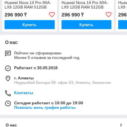
Huawei Nova 14 Pro MIA-
Huawei Nova 14 Pro MIA-
Huaw
LX9 12GB RAM 512GB
LX9 12GB RAM 512GB
LX9
ROM Black
ROM White
ROM 
296 990
296 990
296
₸
₸
Купить
Купить
О нас
Рейтинг не сформирован
Менее 5 отзывов за последний год
Работает с 30.05.2018
г. Алматы
Наурызбай Батыра 58. офис 63, Алматы, Казахстан
Контакты
Сегодня работает с 10:00 до 19:00
Показать весь график работы
О нас