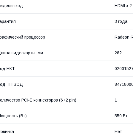
Видеовыход
HDMI x 2 
арантия
3 года
рафический процессор
Radeon 
лина видеокарты, мм
282
Код НКТ
0200152
Код ТН ВЭД
8471800
оличество PCI-E коннекторов (6+2 pin)
1
ощность (Bт)
550 Вт
овинка
Нет