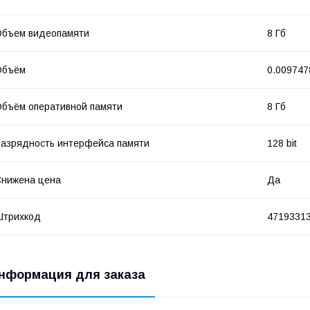
Объем видеопамяти
8 Гб
Объём
0.009747
бъём оперативной памяти
8 Гб
азрядность интерфейса памяти
128 bit
нижена цена
Да
Штрихкод
4719331
нформация для заказа