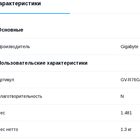
арактеристики
Основные
роизводитель
Gigabyte
Пользовательские характеристики
ртикул
GV-R76G
лаготворительность
N
ес
1.481
ес нетто
1.3 кг