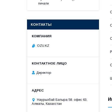
печати
КОНТАКТЫ
О
OZU.KZ
Р
С
Директор
И
Наурызбай Батыра 58. офис 63,
Алматы, Казахстан