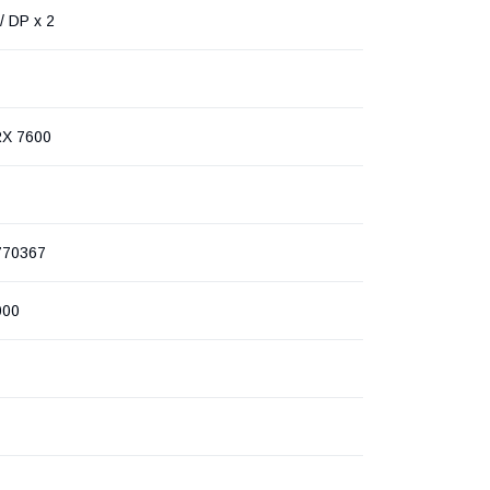
/ DP x 2
RX 7600
770367
000