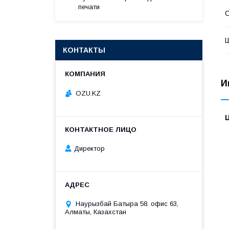
печати
С
КОНТАКТЫ
И
OZU.KZ
Директор
Наурызбай Батыра 58. офис 63,
Алматы, Казахстан