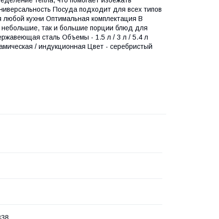
Универсальность Посуда подходит для всех типов
я любой кухни Оптимальная комплектация В
к небольшие, так и большие порции блюд для
ржавеющая сталь Объемы - 1.5 л / 3 л / 5.4 л
керамическая / индукционная Цвет - серебристый
838