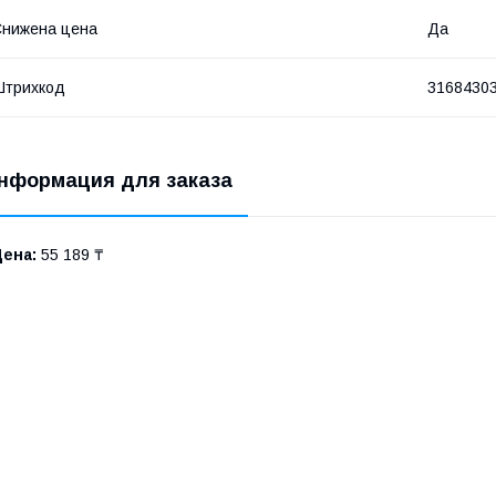
нижена цена
Да
Штрихкод
3168430
нформация для заказа
Цена:
55 189 ₸