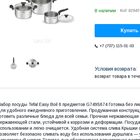
В наличии
Код:
82940
Купить
+7 (707) 115-01-03
возврат товара в те
абор посуды Tefal Easy Boil 6 предметов G749S674 Готовка без ли
ля удобного ежедневного приготовления. Продуманная конструкци
отовить различные блюда для всей семьи. Прочная нержавеющая 
ержавеющей стали, устойчивой к коррозии и деформации. Посуда
спользовании и легко очищается. Удобная система слива Крышки
озволяет безопасно сливать воду без использования дуршлага — 
авномерный нагрев Толстое дно обеспечивает равномерное распр