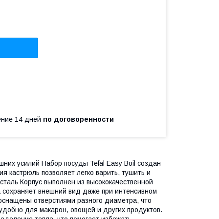
чение 14 дней
по договоренности
шних усилий Набор посуды Tefal Easy Boil создан
я кастрюль позволяет легко варить, тушить и
сталь Корпус выполнен из высококачественной
 сохраняет внешний вид даже при интенсивном
 оснащены отверстиями разного диаметра, что
удобно для макарон, овощей и других продуктов.
еделение тепла, что помогает избежать