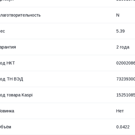
лаготворительность
N
ес
5.39
арантия
2 года
Код НКТ
0200208
Код ТН ВЭД
7323930
од товара Kaspi
1525108
овинка
Нет
Объём
0.0422