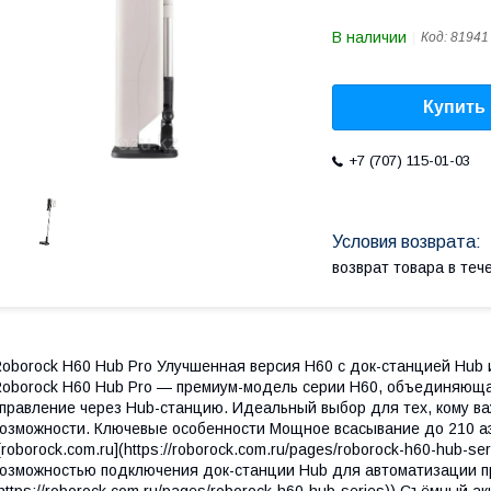
В наличии
Код:
81941
Купить
+7 (707) 115-01-03
возврат товара в те
oborock H60 Hub Pro Улучшенная версия H60 с док-станцией Hub
oborock H60 Hub Pro — премиум-модель серии H60, объединяющая
правление через Hub-станцию. Идеальный выбор для тех, кому в
озможности. Ключевые особенности Мощное всасывание до 210 аэ
[roborock.com.ru](https://roborock.com.ru/pages/roborock-h60-hub-s
озможностью подключения док-станции Hub для автоматизации про
https://roborock.com.ru/pages/roborock-h60-hub-series)) Съёмный а