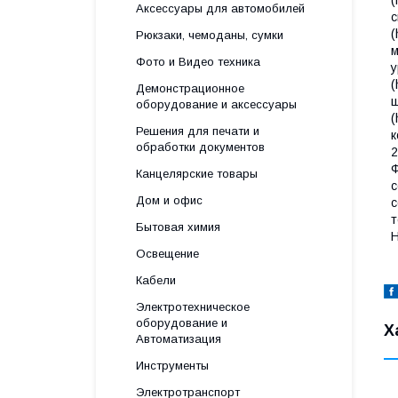
Аксессуары для автомобилей
с
(
Рюкзаки, чемоданы, сумки
м
Фото и Видео техника
у
(
Демонстрационное
щ
оборудование и аксессуары
(
Решения для печати и
к
обработки документов
2
Ф
Канцелярские товары
с
Дом и офис
с
т
Бытовая химия
H
Освещение
Кабели
Электротехническое
оборудование и
Х
Автоматизация
Инструменты
Электротранспорт