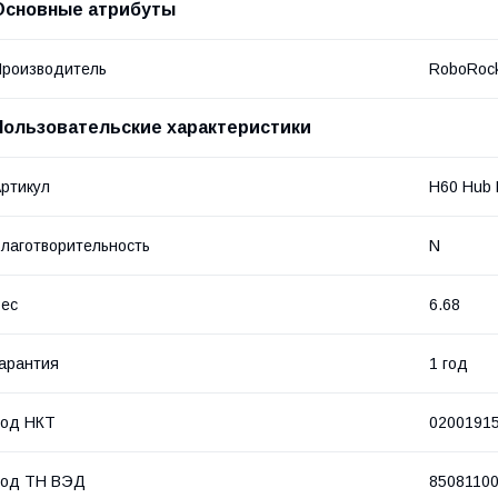
Основные атрибуты
роизводитель
RoboRoc
Пользовательские характеристики
ртикул
H60 Hub 
лаготворительность
N
ес
6.68
арантия
1 год
Код НКТ
0200191
Код ТН ВЭД
8508110