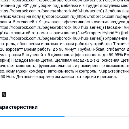
гибания до 90° для уборки под мебелью и в труднодоступных места
https://roborock.com.ru/pages/roborock-h60-hub-series)) Зелёная 
елких частиц на полу ([roborock.com.ru](https://roborock.com.ru/pa
ровня: 5 степеней + 9 циклонов, эффективность очистки воздуха до
https://roborock.com.ru/pages/roborock-h60-hub-series)) Насадки: 
ётка с защитой от наматывания волос (JawScrapers Hybrid™) ([rob
https://roborock.com.ru/pages/roborock-h60-hub-series)) Управле
онтроль, обновления и автоматизация работы устройства Технич
10 аэроватт Время работы до 90 минут Трубка Гибкая, сгибается 
ильтрация 5 ступеней + 9 циклонов, эффективность до 99,95% Ём
ерии) Насадки Мини-щётка, щелевая насадка 2-в-1, основная щёт
очетает мощность, функциональность и расширенные возможност
ех, кому нужен комфорт, автономность и контроль. *Характерист
60 Hub. Детальные параметры зависят от версии и региона.
арактеристики