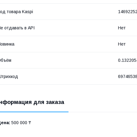
од товара Kaspi
1469225
е отдавать в API
Нет
овинка
Нет
Объём
0.132205
Штрихкод
6974653
нформация для заказа
Цена:
500 000 ₸