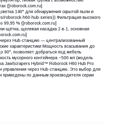
х ([roborock.com.ru]
подсветка 140° для обнаружения скрытой пыли и
ges/roborock-h60-hub-series)) Фильтрация высокого
 99,95 % ([roborock.com.ru]
мини-щётка, щелевая насадка 2-в-1, основная
orock.com.ru]
ние через Hub-станцию — централизованный
еские характеристики Мощность всасывания до
до 90°, позволяет добраться под мебель
кость мусорного контейнера ~500 мл (модель
ка JawScrapers Hybrid™ Roborock H60 Hub Pro
и управления через Hub-станцию. Это выбор для
ики приведены по данным производителя серии