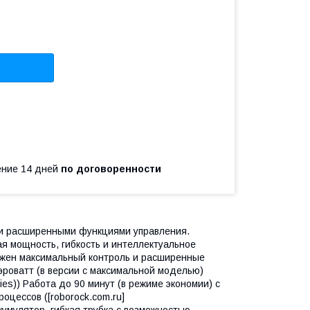
чение 14 дней
по договоренности
 и расширенными функциями управления.
 мощность, гибкость и интеллектуальное
ажен максимальный контроль и расширенные
роватт (в версии с максимальной моделью)
eries)) Работа до 90 минут (в режиме экономии) с
цессов ([roborock.com.ru]
ккумулятор, гибкая трубка с возможностью