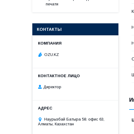
печати
К
Н
КОНТАКТЫ
Н
OZU.KZ
Директор
И
Наурызбай Батыра 58. офис 63,
Алматы, Казахстан