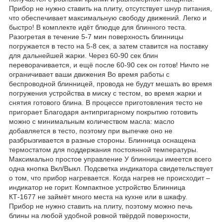
Прибор не нужно ставить на плиту, отсутствует шнур питания,
что обеспечивает максимальную свободу движений. Легко и
быстро! В комплекте идёт блюдце для блинного теста.
Разогретая в течение 5-7 мин поверхность блинницы
погружается в тесто на 5-8 сек, а затем ставится на поставку
для дальнейшей жарки. Через 60-90 сек блин
переворачивается, и ещё после 60-90 сек он готов! Ничто не
ограничивает ваши движения Во время работы с
беспроводной блинницей, провода не будут мешать во время
погружения устройства в миску с тестом, во время жарки и
снятия готового блина. В процессе приготовления тесто не
пригорает Благодаря антипригарному покрытию готовить
можно с минимальным количеством масла: масло
добавляется в тесто, поэтому при выпечке оно не
разбрызгивается в разные стороны. Блинница оснащена
термостатом для поддержания постоянной температуры.
Максимально простое управление У блинницы имеется всего
одна кнопка Вкл/Выкл. Подсветка индикатора свидетельствует
о том, что прибор нагревается. Когда нагрев не происходит –
индикатор не горит. Компактное устройство Блинница
КТ-1677 не займёт много места на кухне или в шкафу.
Прибор не нужно ставить на плиту, поэтому можно печь
блины на любой удобной ровной твёрдой поверхности,