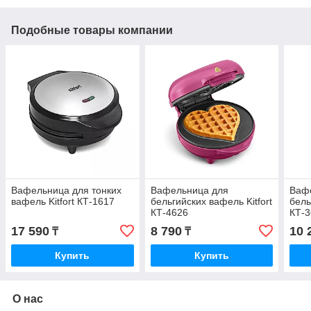
Подобные товары компании
Вафельница для тонких
Вафельница для
Ваф
вафель Kitfort КТ-1617
бельгийских вафель Kitfort
бель
КТ-4626
КТ-
17 590
8 790
10 
₸
₸
Купить
Купить
О нас