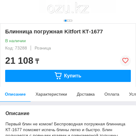
Блинница погружная Kitfort КТ-1677
В наличии
Код: 73288
Розница
21 108
₸
Купить
Описание
Характеристики
Доставка
Оплата
Усл
Описание
Первый блин не комом! Беспроводная погружная блинница
КТ-1677 поможет испечь блины легко и быстро. Блин
получается с ровными краями и равномерной толщины.