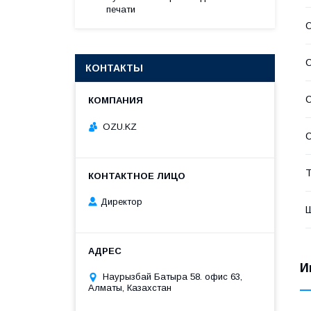
печати
С
КОНТАКТЫ
С
OZU.KZ
С
Т
Директор
И
Наурызбай Батыра 58. офис 63,
Алматы, Казахстан