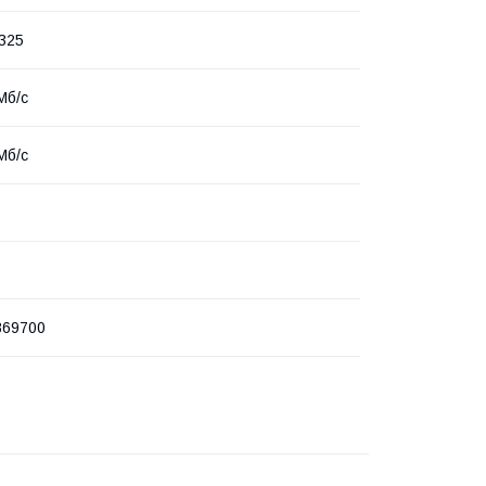
325
Мб/с
Мб/с
869700