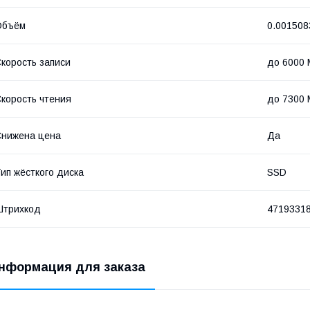
Объём
0.001508
корость записи
до 6000 
корость чтения
до 7300 
нижена цена
Да
ип жёсткого диска
SSD
Штрихкод
4719331
нформация для заказа