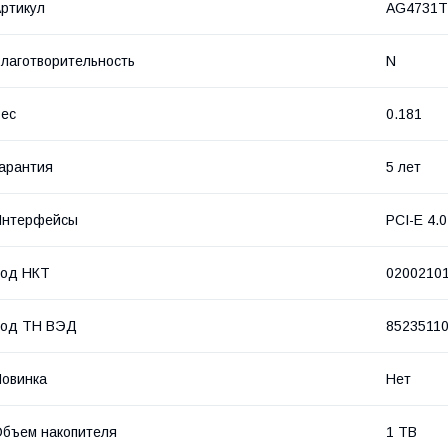
ртикул
AG4731T
лаготворительность
N
ес
0.181
арантия
5 лет
Интерфейсы
PCI-E 4.0
Код НКТ
0200210
Код ТН ВЭД
8523511
овинка
Нет
бъем накопителя
1 TB