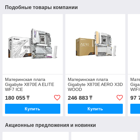
Подобные товары компании
Материнская плата
Материнская плата
Мате
Gigabyte X870E A ELITE
Gigabyte X870E AERO X3D
Giga
WF7 ICE
WOOD
WIF
180 055
246 883
97 
₸
₸
Купить
Купить
Акционные предложения и новинки