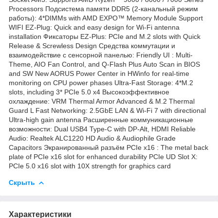
Processors Подсистема памяти DDR5 (2-канальный режим
работы): 4*DIMMs with AMD EXPO™ Memory Module Support
WIFI EZ-Plug: Quick and easy design for Wi-Fi antenna
installation Фиксаторы EZ-Plus: PCIe and M.2 slots with Quick
Release & Screwless Design Средства коммутации и
взаимодействие с сенсорной панелью: Friendly UI : Multi-
Theme, AIO Fan Control, and Q-Flash Plus Auto Scan in BIOS
and SW New AORUS Power Center in HWinfo for real-time
monitoring on CPU power phases Ultra-Fast Storage: 4*M.2
slots, including 3* PCIe 5.0 x4 Высокоэффективное
охлаждение: VRM Thermal Armor Advanced & M.2 Thermal
Guard L Fast Networking: 2.5GbE LAN & Wi-Fi 7 with directional
Ultra-high gain antenna Расширенные коммуникационные
возможности: Dual USB4 Type-C with DP-Alt, HDMI Reliable
Audio: Realtek ALC1220 HD Audio & Audiophile Grade
Capacitors Экранированный разъём PCIe x16 : The metal back
plate of PCIe x16 slot for enhanced durability PCIe UD Slot X:
PCIe 5.0 x16 slot with 10X strength for graphics card
Скрыть
Характеристики