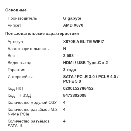
Основные
Производитель
Gigabyte
Чипсет
AMD X870
Пользовательские характеристики
Артикул
X870E A ELITE WIFI7
Благотворительность
N
Вес
2.598
Видеовыход
HDMI / USB Type-C x 2
Гарантия
3 года
Интерфейсы
SATA / PCI-E 3.0 / PCI-E 4.0 /
PCI-E 5.0
Код НКТ
0200152766452
Код ТН ВЭД
8473302008
Количество модулей ОЗУ
4
Количество разъёмов M.2
4
NVMe PCIe
Количество разъёмов
4
SATA III