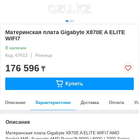
Материнская плата Gigabyte X870E A ELITE
WIFI7
В наличии
Код: 67613
Розница
176 596
₸
Купить
Описание
Характеристики
Доставка
Оплата
Ус
Описание
Материнская плата Gigabyte X870E A ELITE WIFI7 AMD
Socket AM5: Supports AMD Ryzen™ 9000 / 8000 / 7000 Series