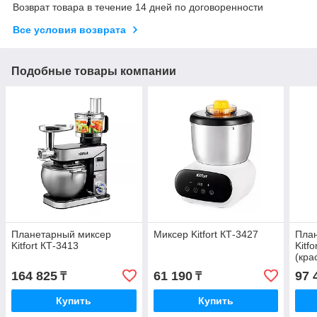
Возврат товара в течение 14 дней по договоренности
Все условия возврата
Подобные товары компании
Планетарный миксер
Миксер Kitfort КТ-3427
Пла
Kitfort КТ-3413
Kitf
(кра
164 825
61 190
97 
₸
₸
Купить
Купить