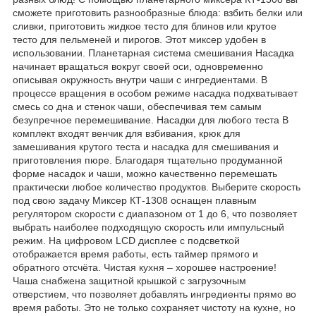
сможете приготовить разнообразные блюда: взбить белки или
сливки, приготовить жидкое тесто для блинов или крутое
тесто для пельменей и пирогов. Этот миксер удобен в
использовании. Планетарная система смешивания Насадка
начинает вращаться вокруг своей оси, одновременно
описывая окружность внутри чаши с ингредиентами. В
процессе вращения в особом режиме насадка подхватывает
смесь со дна и стенок чаши, обеспечивая тем самым
безупречное перемешивание. Насадки для любого теста В
комплект входят венчик для взбивания, крюк для
замешивания крутого теста и насадка для смешивания и
приготовления пюре. Благодаря тщательно продуманной
форме насадок и чаши, можно качественно перемешать
практически любое количество продуктов. Выберите скорость
под свою задачу Миксер КТ-1308 оснащен плавным
регулятором скорости с диапазоном от 1 до 6, что позволяет
выбрать наиболее подходящую скорость или импульсный
режим. На цифровом LCD дисплее с подсветкой
отображается время работы, есть таймер прямого и
обратного отсчёта. Чистая кухня – хорошее настроение!
Чаша снабжена защитной крышкой с загрузочным
отверстием, что позволяет добавлять ингредиенты прямо во
время работы. Это не только сохраняет чистоту на кухне, но