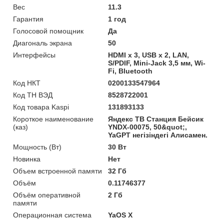
Вес
11.3
Гарантия
1 год
Голосовой помощник
Да
Диагональ экрана
50
Интерфейсы
HDMI x 3, USB x 2, LAN,
S/PDIF, Mini-Jack 3,5 мм, Wi-
Fi, Bluetooth
Код НКТ
0200133547964
Код ТН ВЭД
8528722001
Код товара Kaspi
131893133
Короткое наименование
Яндекс ТВ Станция Бейсик
(каз)
YNDX-00075, 50&quot;,
YaGPT негізіндегі Алисамен.
Мощность (Bт)
30 Вт
Новинка
Нет
Объем встроенной памяти
32 Гб
Объём
0.11746377
Объём оперативной
2 Гб
памяти
Операционная система
YaOS X