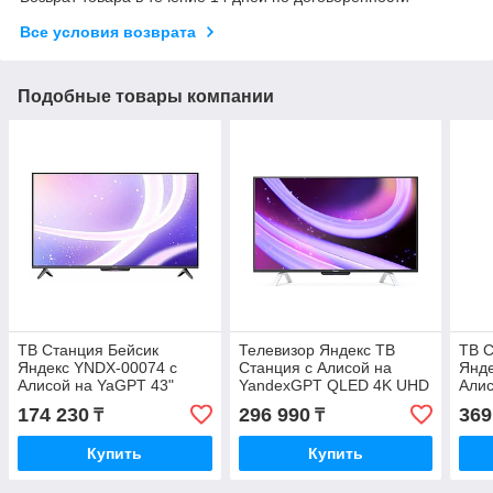
Все условия возврата
Подобные товары компании
ТВ Станция Бейсик
Телевизор Яндекс ТВ
ТВ С
Яндекс YNDX-00074 с
Станция с Алисой на
Янде
Алисой на YaGPT 43"
YandexGPT QLED 4K UHD
Алис
50"
174 230
296 990
369
₸
₸
Купить
Купить