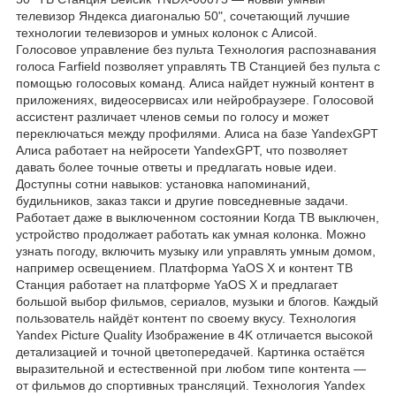
телевизор Яндекса диагональю 50", сочетающий лучшие
технологии телевизоров и умных колонок с Алисой.
Голосовое управление без пульта Технология распознавания
голоса Farfield позволяет управлять ТВ Станцией без пульта с
помощью голосовых команд. Алиса найдет нужный контент в
приложениях, видеосервисах или нейробраузере. Голосовой
ассистент различает членов семьи по голосу и может
переключаться между профилями. Алиса на базе YandexGPT
Алиса работает на нейросети YandexGPT, что позволяет
давать более точные ответы и предлагать новые идеи.
Доступны сотни навыков: установка напоминаний,
будильников, заказ такси и другие повседневные задачи.
Работает даже в выключенном состоянии Когда ТВ выключен,
устройство продолжает работать как умная колонка. Можно
узнать погоду, включить музыку или управлять умным домом,
например освещением. Платформа YaOS X и контент ТВ
Станция работает на платформе YaOS X и предлагает
большой выбор фильмов, сериалов, музыки и блогов. Каждый
пользователь найдёт контент по своему вкусу. Технология
Yandex Picture Quality Изображение в 4K отличается высокой
детализацией и точной цветопередачей. Картинка остаётся
выразительной и естественной при любом типе контента —
от фильмов до спортивных трансляций. Технология Yandex