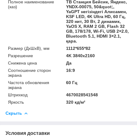
Полное наименование
ТВ Станция Бейсик, Яндекс,
(каз)
YNDX-00075, 50&quot;,
YaGPT негізіндегі Алисамен,
KSF LED, 4K Ultra HD, 60 Гц,
320 нит, 30 Вт, 2 динамик,
YaOS X, RAM 2 GB, Flash 32
GB, 178/178, Wi-Fi, USB 2×2.0,
Bluetooth 5.1, HDMI 3×2.1,
қара.
Размер (ДхШхВ), мм
1112*655*82
Разрешение
4K 3840x2160
Снижена цена
Да
Соотношение сторон
16:9
экрана
Частота обновления
60 Гц
экрана
Штрихкод
4670028541548
Яркость
320 кд/м²
Скрыть
Условия доставки