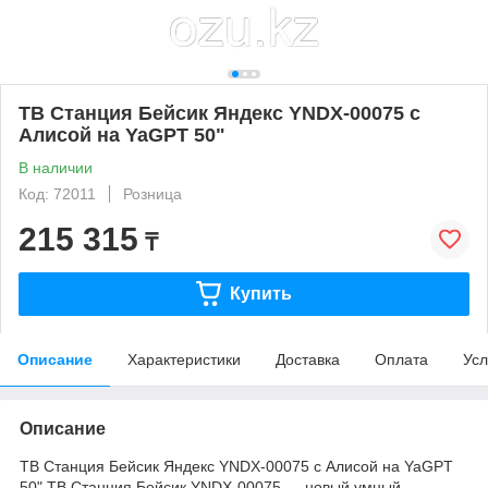
ТВ Станция Бейсик Яндекс YNDX-00075 с
Алисой на YaGPT 50"
В наличии
Код: 72011
Розница
215 315
₸
Купить
Описание
Характеристики
Доставка
Оплата
Усл
Описание
ТВ Станция Бейсик Яндекс YNDX-00075 с Алисой на YaGPT
50" ТВ Станция Бейсик YNDX-00075 — новый умный