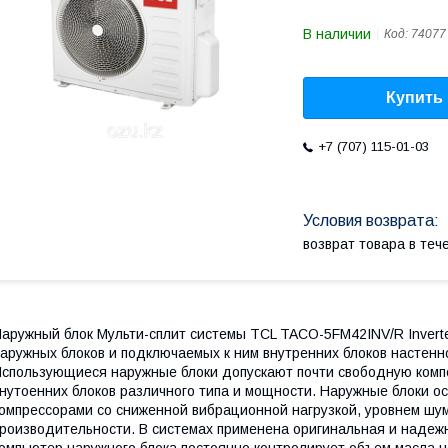
В наличии
Код:
74077
Купить
+7 (707) 115-01-03
возврат товара в те
аружный блок Мульти-сплит системы TCL TACO-5FM42INV/R Invert
аружных блоков и подключаемых к ним внутренних блоков настенног
спользующиеся наружные блоки допускают почти свободную компо
нутоенних блоков различного типа и мощности. Наружные блоки
омпрессорами со сниженной вибрационной нагрузкой, уровнем шу
роизводительности. В системах применена оригинальная и надежн
омпьютер наружного блока постоянно контролирует объем масла 