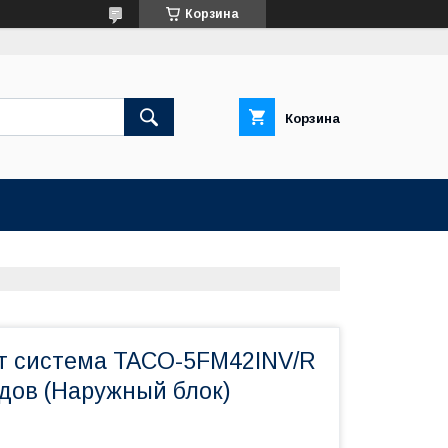
Корзина
Корзина
т система TACO-5FM42INV/R
одов (Наружный блок)