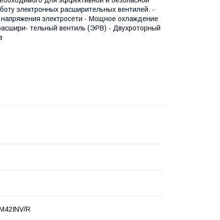
аботу электронных расширительных вентилей. -
о напряжения электросети - Мощное охлаждение
расшири- тельный вентиль (ЭРВ) - Двухроторный
в
M42INV/R