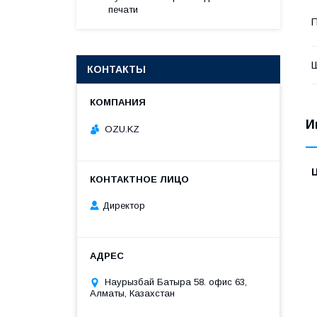
печати
П
КОНТАКТЫ
И
OZU.KZ
Директор
Наурызбай Батыра 58. офис 63,
Алматы, Казахстан