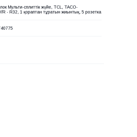
лок Мульти-сплиттік жүйе, TCL, TACO-
/R - R32, 1 қораптан тұратын жиынтық, 5 розетка
740775