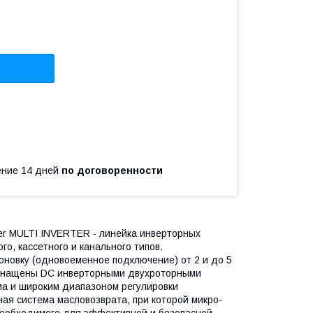
чение 14 дней
по договоренности
er MULTI INVERTER - линейка инверторных
о, кассетного и канального типов.
новку (одновоеменное подключение) от 2 и до 5
 оснащены DC инверторными двухроторными
ма и широким диапазоном регулировки
ая система масловозврата, при которой микро-
необходимого для эффективной и безопасной