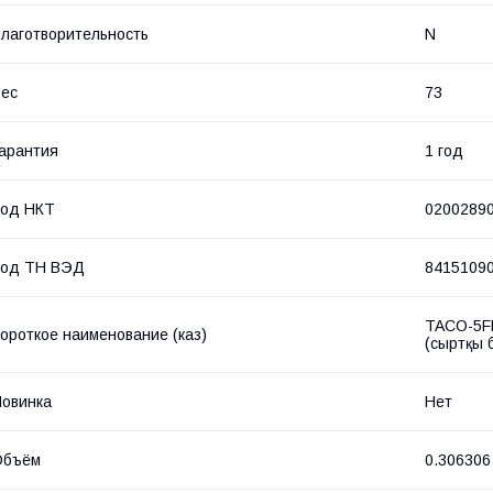
лаготворительность
N
ес
73
арантия
1 год
Код НКТ
0200289
Код ТН ВЭД
8415109
TACO-5FM4
ороткое наименование (каз)
(сыртқы 
овинка
Нет
Объём
0.306306