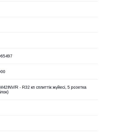
065497
000
2INV/R - R32 көп сплиттік жүйесі, 5 розетка
блок)