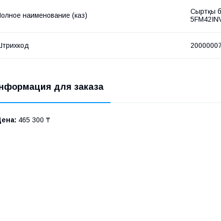
Сыртқы б
олное наименование (каз)
5FM42INV
Штрихкод
2000000
нформация для заказа
Цена:
465 300 ₸