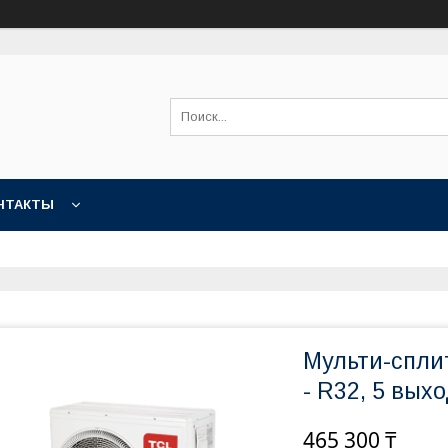
НТАКТЫ
Мульти-спли
- R32, 5 вых
465 300 ₸