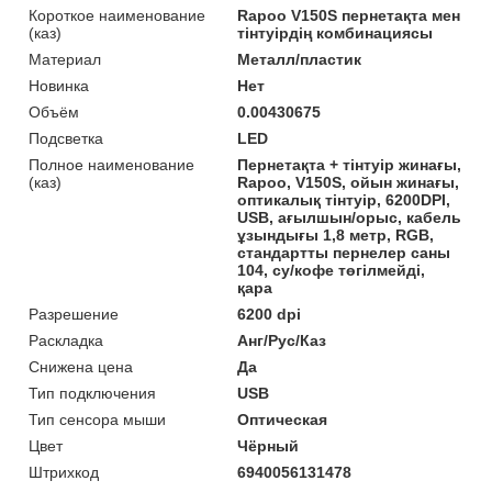
Короткое наименование
Rapoo V150S пернетақта мен
(каз)
тінтуірдің комбинациясы
Материал
Металл/пластик
Новинка
Нет
Объём
0.00430675
Подсветка
LED
Полное наименование
Пернетақта + тінтуір жинағы,
(каз)
Rapoo, V150S, ойын жинағы,
оптикалық тінтуір, 6200DPI,
USB, ағылшын/орыс, кабель
ұзындығы 1,8 метр, RGB,
стандартты пернелер саны
104, су/кофе төгілмейді,
қара
Разрешение
6200 dpi
Раскладка
Анг/Рус/Каз
Снижена цена
Да
Тип подключения
USB
Тип сенсора мыши
Оптическая
Цвет
Чёрный
Штрихкод
6940056131478