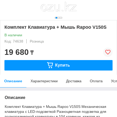
Комплект Клавиатура + Мышь Rapoo V150S
В наличии
Код: 74638
Розница
19 680
₸
Купить
Описание
Характеристики
Доставка
Оплата
Усл
Описание
Комплект Клавиатура + Мышь Rapoo V150S Механическая
клавиатура с LED-подсветкой Разноцветная подсветка для
полноразмерной клавиатуры в 104 клавиши, каждая из