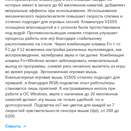
которых имеет в запасе до 60 миллионов нажатий, добавляет
визуальные эффекты при использовании. Использование
механического переключателя повышает скорость отклика и
отлично подходит для игровых сессий. Клавиатура V150S
оснащена влагозащитой и с успехом была протестирована
под водой. Противоскользящая нижняя сторона улучшает
процессы работы или игр благодаря стабильному
расположению на столе. Через комбинации клавиш Fn + от
F1 до F12 возможна настройка различных мультимедиа, как
воспроизведение, калибровка звука и так далее. Комбинация
клавиш Fn+Windows может заблокировать нежелательный
выход из программы, снижая риск нечаянно вылететь из игры
во время раунда. Эргономичная игровая мышь
Компьютерная игровая мышь V150S отлично подходит для
правшей, а благодаря RGB-подсветке опыт работы/игры
становится лишь приятней. 8 настраиваемых кнопок при
работе в ОС Windows, вкупе с наличием до 20 миллионов
нажатий делают эту мышь не только удобной, но и
долгосрочной. Подсветка из7-ми цветов для каждой из 7
скоростей чувствительности сенсора мыши (dpi), от 200 до
6200.
Скрыть