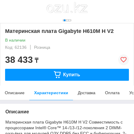
Материнская плата Gigabyte H610M H V2
В наличии
Код: 62136
Розница
38 433
₸
Купить
Описание
Характеристики
Доставка
Оплата
Ус
Описание
Материнская плата Gigabyte H610M H V2 Совместимость с
процессорами Intel® Core™ 14-/13-/12-поколения 2 DIMM-
разъёма для модулей ОЗУ DDR5 без ECC и буферизации, 2-