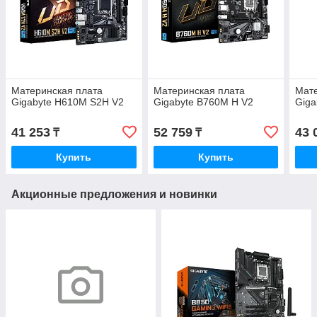
Материнская плата
Материнская плата
Мате
Gigabyte H610M S2H V2
Gigabyte B760M H V2
Giga
41 253
52 759
43 
₸
₸
Купить
Купить
Акционные предложения и новинки