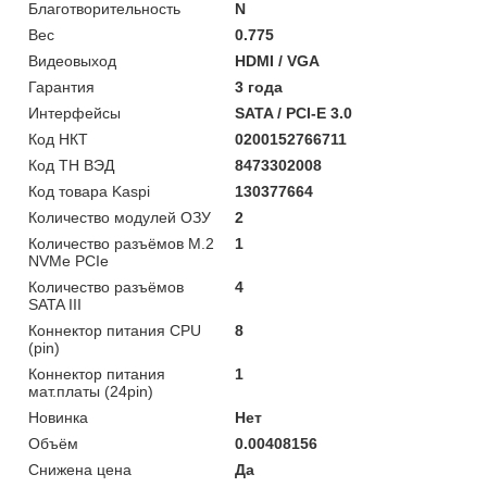
Благотворительность
N
Вес
0.775
Видеовыход
HDMI / VGA
Гарантия
3 года
Интерфейсы
SATA / PCI-E 3.0
Код НКТ
0200152766711
Код ТН ВЭД
8473302008
Код товара Kaspi
130377664
Количество модулей ОЗУ
2
Количество разъёмов M.2
1
NVMe PCIe
Количество разъёмов
4
SATA III
Коннектор питания CPU
8
(pin)
Коннектор питания
1
мат.платы (24pin)
Новинка
Нет
Объём
0.00408156
Снижена цена
Да