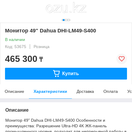
Монитор 49" Dahua DHI-LM49-S400
В наличии
Код: 53675
Розница
465 300
₸
Купить
Описание
Характеристики
Доставка
Оплата
Ус
Описание
Монитор 49" Dahua DHI-LM49-S400 Особенности и
преимущества: Разрешение Ultra-HD 4K ЖК-панель
промышленного уровня, подходит для непрерывной работы в