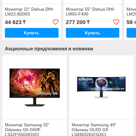
Монитор 22" Dahua DHI-
Монитор 55" Dahua DHI-
Мони
LM22-B200S
LM55-F400
LM2
44 623
277 200
59 
₸
₸
Купить
Купить
Акционные предложения и новинки
Монитор Samsung 32"
Монитор Samsung 49"
Odyssey G5 G50F
Odyssey OLED G9
LS32FG502EIXCI
LS49DG932SIXCI