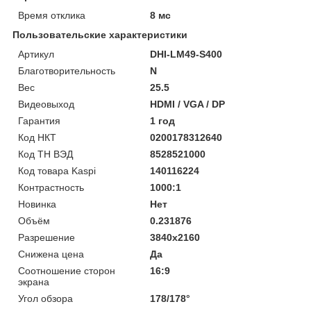
Время отклика
8 мс
Пользовательские характеристики
Артикул
DHI-LM49-S400
Благотворительность
N
Вес
25.5
Видеовыход
HDMI / VGA / DP
Гарантия
1 год
Код НКТ
0200178312640
Код ТН ВЭД
8528521000
Код товара Kaspi
140116224
Контрастность
1000:1
Новинка
Нет
Объём
0.231876
Разрешение
3840x2160
Снижена цена
Да
Соотношение сторон
16:9
экрана
Угол обзора
178/178°