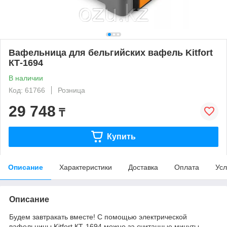
Вафельница для бельгийских вафель Kitfort
КТ-1694
В наличии
Код: 61766
Розница
29 748
₸
Купить
Описание
Характеристики
Доставка
Оплата
Усл
Описание
Будем завтракать вместе! С помощью электрической
вафельницы Kitfort КТ-1694 можно за считанные минуты