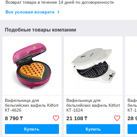
Возврат товара в течение 14 дней по договоренности
Все условия возврата
Подобные товары компании
Вафельница для
Вафельница для
Ваф
бельгийских вафель Kitfort
бельгийских вафель Kitfort
бель
КТ-4626
КТ-1624
КТ-
8 790
21 108
28 
₸
₸
Купить
Купить