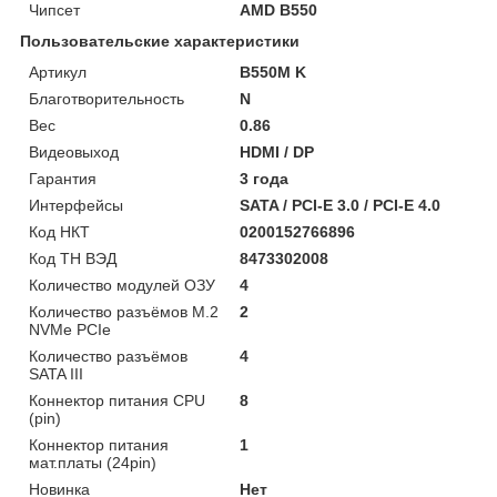
Чипсет
AMD B550
Пользовательские характеристики
Артикул
B550M K
Благотворительность
N
Вес
0.86
Видеовыход
HDMI / DP
Гарантия
3 года
Интерфейсы
SATA / PCI-E 3.0 / PCI-E 4.0
Код НКТ
0200152766896
Код ТН ВЭД
8473302008
Количество модулей ОЗУ
4
Количество разъёмов M.2
2
NVMe PCIe
Количество разъёмов
4
SATA III
Коннектор питания CPU
8
(pin)
Коннектор питания
1
мат.платы (24pin)
Новинка
Нет