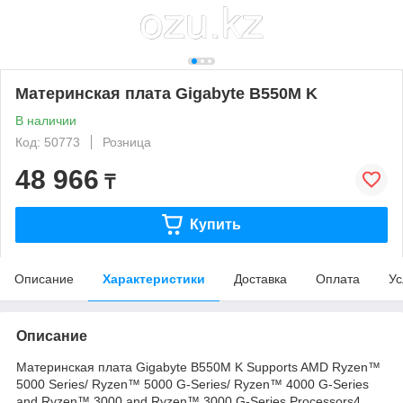
Материнская плата Gigabyte B550M K
В наличии
Код: 50773
Розница
48 966
₸
Купить
Описание
Характеристики
Доставка
Оплата
Ус
Описание
Материнская плата Gigabyte B550M K Supports AMD Ryzen™
5000 Series/ Ryzen™ 5000 G-Series/ Ryzen™ 4000 G-Series
and Ryzen™ 3000 and Ryzen™ 3000 G-Series Processors4