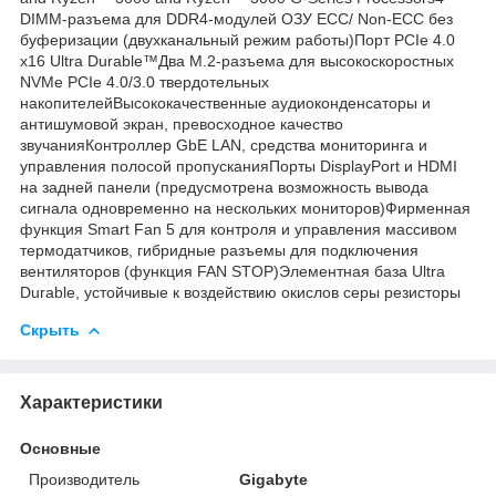
DIMM-разъема для DDR4-модулей ОЗУ ECC/ Non-ECC без
буферизации (двухканальный режим работы)Порт PCIe 4.0
x16 Ultra Durable™Два M.2-разъема для высокоскоростных
NVMe PCIe 4.0/3.0 твердотельных
накопителейВысококачественные аудиоконденсаторы и
антишумовой экран, превосходное качество
звучанияКонтроллер GbE LAN, средства мониторинга и
управления полосой пропусканияПорты DisplayPort и HDMI
на задней панели (предусмотрена возможность вывода
сигнала одновременно на нескольких мониторов)Фирменная
функция Smart Fan 5 для контроля и управления массивом
термодатчиков, гибридные разъемы для подключения
вентиляторов (функция FAN STOP)Элементная база Ultra
Durable, устойчивые к воздействию окислов серы резисторы
Скрыть
Характеристики
Основные
Производитель
Gigabyte