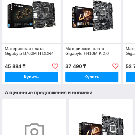
Материнская плата
Материнская плата
Мате
Gigabyte B760M H DDR4
Gigabyte H410M K 2.0
Giga
45 884
37 490
52 
₸
₸
Купить
Купить
Акционные предложения и новинки