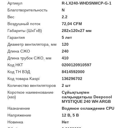
Артикул
R-LX240-WHDSNMCP-G-1
Благотворительность
N
Вес
2.2
Воздушный поток
72,04 CFM
Габариты (ШхГхВ)
282x120x27 мм
Гарантия
5 лет
Диаметр вентилятора, мм
120
Длина СЖО
240
Длина трубок СЖО, мм
410
Код НКТ
0200120910597
Код ТН ВЭД
8414592000
Код товара Kaspi
136296702
Количество вентиляторов
2 шт
Короткое наименование
Сұйықтықпен
(каз)
салқындатқыш Deepcool
MYSTIQUE 240 WH ARGB
Назначение
Водяное охлаждение CPU
Напряжение
12 В, 5 В
Новинка
Нет