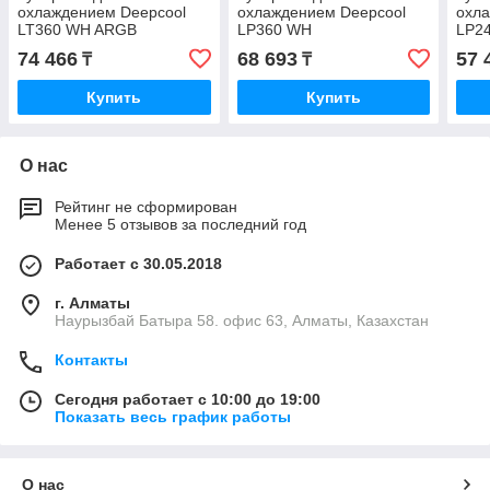
охлаждением Deepcool
охлаждением Deepcool
охл
LT360 WH ARGB
LP360 WH
LP2
74 466
68 693
57 
₸
₸
Купить
Купить
О нас
Рейтинг не сформирован
Менее 5 отзывов за последний год
Работает с 30.05.2018
г. Алматы
Наурызбай Батыра 58. офис 63, Алматы, Казахстан
Контакты
Сегодня работает с 10:00 до 19:00
Показать весь график работы
О нас