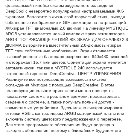
флагманской линейке систем жидкостного охлаждения
DeepCool с невероятно популярными настраиваемыми ЖК-
экранами. Воплотите в жизнь свой творческий стиль, выводя
собственные изображения и GIF-анимации на потрясающий
ЖК-экран TFT диагональю 2,8 дюйма! На линейку MYSTIQUE
ARGB устанавливается новый комплект ярких вентиляторов
ARGB. ПОТРЯСАЮЩЕ ЧЕТКИЙ ЖК-ЭКРАН ДИАГОНАЛЬЮ 2,8
ДЮЙМА Выводите на вместительный 2,8-дюймовый экран
TFT свои собственные изображения. Экран отличается
высокой резкостью благодаря разрешению 640x480 пикселей
и отображает 16,7 млн цветов. Ориентация экрана меняется
автоматически, так как в MYSTIQUE 240 используется
встроенный гироскоп. DeepCreative: ЦЕНТР УПРАВЛЕНИЯ
Реализуйте все потрясающие возможности систем
охлаждения Mystique с помощью DeepCreative. В этом
полнофункциональном приложении можно проверять
показатели системы в реальном времени, просматривать
сведения о системе, а также получать полный доступ к
совместимым устройствам. Здесь можно синхронизировать
оттенки RGB с контроллером ARGB материнской платы или
включить систему цветового предупреждения о перегреве.
Для этого программного обеспечения будут регулярно
выходить обновления, поэтому в ближайшем будущем его