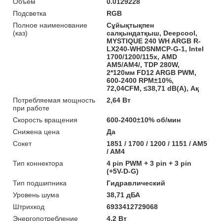
Объём
0.0129228
Подсветка
RGB
Полное наименование
Сұйықтықпен
(каз)
салқындатқыш, Deepcool,
MYSTIQUE 240 WH ARGB R-
LX240-WHDSNMCP-G-1, Intel
1700/1200/115х, AMD
AM5/AM4/, TDP 280W,
2*120мм FD12 ARGB PWM,
600-2400 RPM±10%,
72,04CFM, ≤38,71 dB(A), Ақ
Потребляемая мощность
2,64 Вт
при работе
Скорость вращения
600-2400±10% об/мин
Снижена цена
Да
Сокет
1851 / 1700 / 1200 / 1151 / AM5
/ AM4
Тип коннектора
4 pin PWM + 3 pin + 3 pin
(+5V-D-G)
Тип подшипника
Гидравлический
Уровень шума
38,71 дБА
Штрихкод
6933412729068
Энергопотребление
4,2 Вт