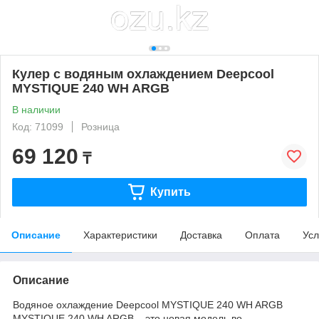
Кулер с водяным охлаждением Deepcool
MYSTIQUE 240 WH ARGB
В наличии
Код: 71099
Розница
69 120
₸
Купить
Описание
Характеристики
Доставка
Оплата
Усл
Описание
Водяное охлаждение Deepcool MYSTIQUE 240 WH ARGB
MYSTIQUE 240 WH ARGB – это новая модель во