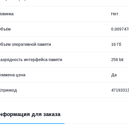
овинка
Нет
Объём
0.009747
бъём оперативной памяти
16 Гб
азрядность интерфейса памяти
256 bit
нижена цена
Да
Штрихкод
4719331
нформация для заказа