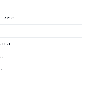
RTX 5080
768821
000
34