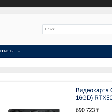
НТАКТЫ
Видеокарта 
16GD) RTX5
690 723 ₸