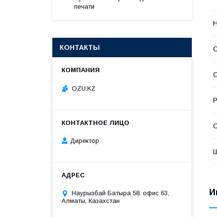
печати
Н
КОНТАКТЫ
О
OZU.KZ
Р
С
Директор
И
Наурызбай Батыра 58. офис 63,
Алматы, Казахстан