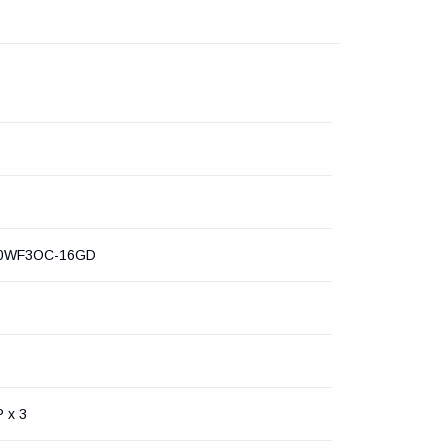
0WF3OC-16GD
 x 3