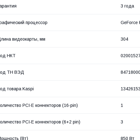
арантия
3 года
рафический процессор
GeForce 
лина видеокарты, мм
304
Код НКТ
0200152
Код ТН ВЭД
8471800
од товара Kaspi
1342615
оличество PCI-E коннекторов (16-pin)
1
оличество PCI-E коннекторов (6+2 pin)
3
ощность (Bт)
850 Вт