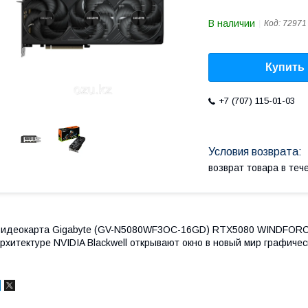
В наличии
Код:
72971
Купить
+7 (707) 115-01-03
возврат товара в те
идеокарта Gigabyte (GV-N5080WF3OC-16GD) RTX5080 WINDFORC
рхитектуре NVIDIA Blackwell открывают окно в новый мир графиче