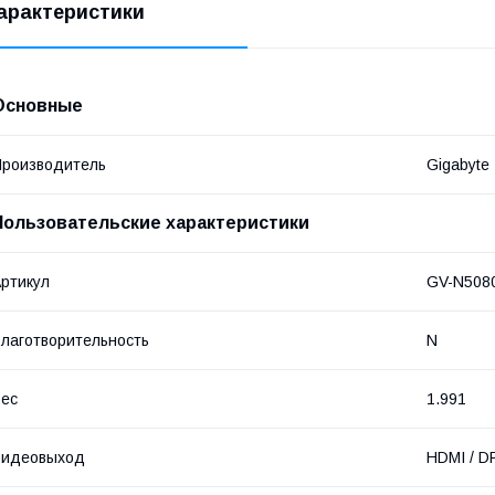
арактеристики
Основные
роизводитель
Gigabyte
Пользовательские характеристики
ртикул
GV-N508
лаготворительность
N
ес
1.991
Видеовыход
HDMI / DP