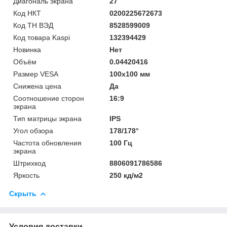
Диагональ экрана
27
Код НКТ
0200225672673
Код ТН ВЭД
8528599009
Код товара Kaspi
132394429
Новинка
Нет
Объём
0.04420416
Размер VESA
100x100 мм
Снижена цена
Да
Соотношение сторон
16:9
экрана
Тип матрицы экрана
IPS
Угол обзора
178/178°
Частота обновления
100 Гц
экрана
Штрихкод
8806091786586
Яркость
250 кд/м2
Скрыть
Условия доставки