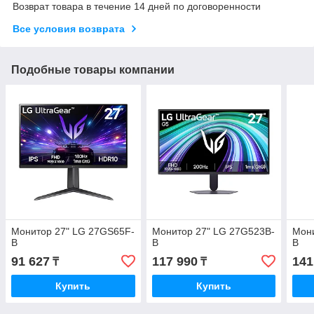
Возврат товара в течение 14 дней по договоренности
Все условия возврата
Подобные товары компании
Монитор 27" LG 27GS65F-
Монитор 27" LG 27G523B-
Мони
B
B
B
91 627
117 990
141
₸
₸
Купить
Купить