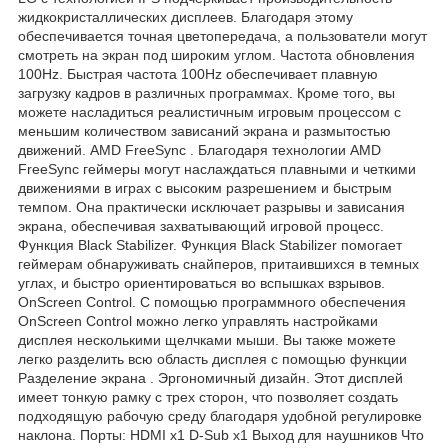
жидкокристаллических дисплеев. Благодаря этому
обеспечивается точная цветопередача, а пользователи могут
смотреть на экран под широким углом. Частота обновления
100Hz. Быстрая частота 100Hz обеспечивает плавную
загрузку кадров в различных программах. Кроме того, вы
можете насладиться реалистичным игровым процессом с
меньшим количеством зависаний экрана и размытостью
движений. AMD FreeSync . Благодаря технологии AMD
FreeSync геймеры могут наслаждаться плавными и четкими
движениями в играх с высоким разрешением и быстрым
темпом. Она практически исключает разрывы и зависания
экрана, обеспечивая захватывающий игровой процесс.
Функция Black Stabilizer. Функция Black Stabilizer помогает
геймерам обнаруживать снайперов, притаившихся в темных
углах, и быстро ориентироваться во вспышках взрывов.
OnScreen Control. С помощью программного обеспечения
OnScreen Control можно легко управлять настройками
дисплея несколькими щелчками мыши. Вы также можете
легко разделить всю область дисплея с помощью функции
Разделение экрана . Эргономичный дизайн. Этот дисплей
имеет тонкую рамку с трех сторон, что позволяет создать
подходящую рабочую среду благодаря удобной регулировке
наклона. Порты: HDMI x1 D-Sub x1 Выход для наушников Что