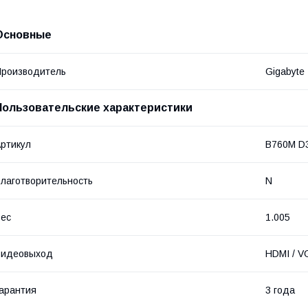
Основные
роизводитель
Gigabyte
Пользовательские характеристики
ртикул
B760M D
лаготворительность
N
ес
1.005
Видеовыход
HDMI / V
арантия
3 года