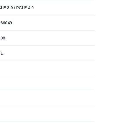
I-E 3.0 / PCI-E 4.0
766049
008
31