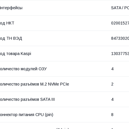
Интерфейсы
SATA / PC
Код НКТ
0200152
Код ТН ВЭД
8473302
од товара Kaspi
1303775
оличество модулей ОЗУ
4
оличество разъёмов M.2 NVMe PCIe
2
оличество разъёмов SATA III
4
оннектор питания CPU (pin)
8