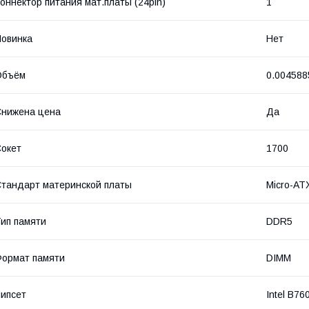
оннектор питания мат.платы (24pin)
1
овинка
Нет
Объём
0.004588
нижена цена
Да
окет
1700
тандарт материнской платы
Micro-AT
ип памяти
DDR5
ормат памяти
DIMM
ипсет
Intel В76