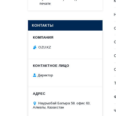
К
печати
Н
КОНТАКТЫ
С
OZU.KZ
С
С
Директор
Т
Ф
Наурызбай Батыра 58. офис 63,
Алматы, Казахстан
Ч