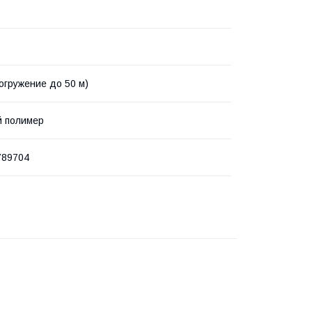
0
огружение до 50 м)
й полимер
789704