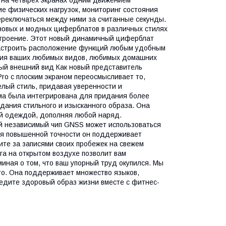
е физических нагрузок, мониторинг состояния
переключаться между ними за считанные секунды.
новых и модных циферблатов в различных стилях
строение. Этот новый динамичный циферблат
настроить расположение функций любым удобным
ния ваших любимых видов, любимых домашних
ый внешний вид Как новый представитель
Pro с плоским экраном переосмысливает то,
лый стиль, придавая уверенности и
ама была интегрирована для придания более
здания стильного и изысканного образа. Она
ой одеждой, дополняя любой наряд.
 независимый чип GNSS может использоваться
аря повышенной точности он поддерживает
ите за записями своих пробежек на свежем
га на открытом воздухе позволит вам
иная о том, что ваш упорный труд окупился. Мы
ro. Она поддерживает множество языков,
едите здоровый образ жизни вместе с фитнес-