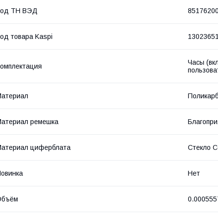
Код ТН ВЭД
8517620
од товара Kaspi
1302365
Часы (вк
омплектация
пользова
Материал
Поликарб
атериал ремешка
Благопри
Материал циферблата
Стекло Co
овинка
Нет
Объём
0.000555