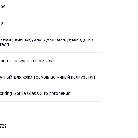
009
10
лючая ремешок), зарядная база, руководство
теля
онат, полиуретан, металл
ятный для кожи термопластичный полиуретан
rning Gorilla Glass 3-го поколения
722