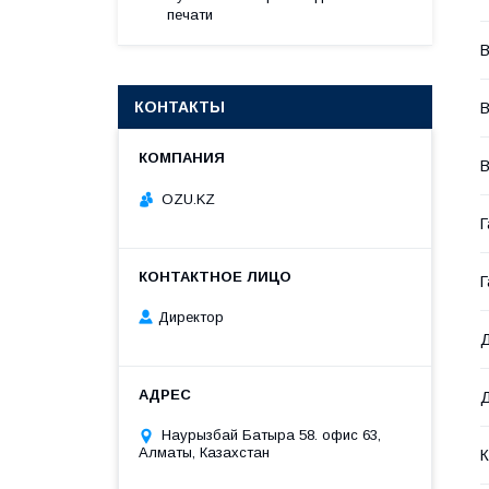
печати
В
КОНТАКТЫ
В
В
OZU.KZ
Г
Г
Директор
Д
Д
Наурызбай Батыра 58. офис 63,
Алматы, Казахстан