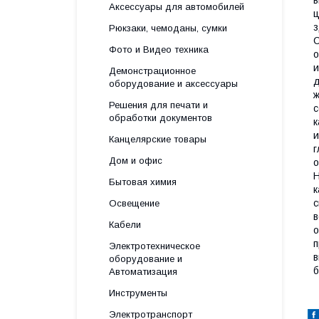
Аксессуары для автомобилей
ц
з
Рюкзаки, чемоданы, сумки
С
Фото и Видео техника
о
и
Демонстрационное
д
оборудование и аксессуары
ж
Решения для печати и
с
обработки документов
к
и
Канцелярские товары
г
Дом и офис
о
Н
Бытовая химия
к
с
Освещение
в
Кабели
о
п
Электротехническое
в
оборудование и
б
Автоматизация
Инструменты
Электротранспорт