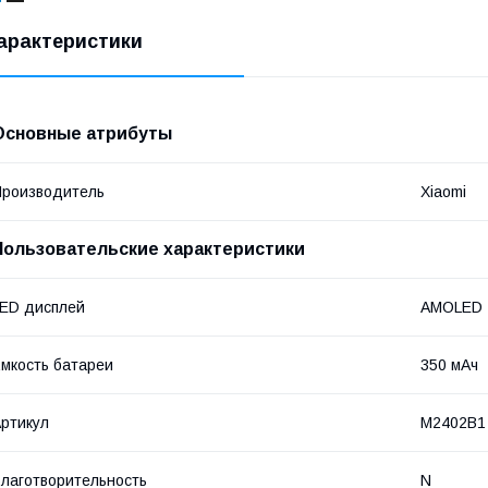
арактеристики
Основные атрибуты
роизводитель
Xiaomi
Пользовательские характеристики
ED дисплей
AMOLED
мкость батареи
350 мАч
ртикул
M2402B1
лаготворительность
N