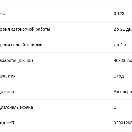
ес
0.123
ремя автономной работы
до 21 дн
ремя полной зарядки
до 2 ч
абариты (ШхГхВ)
46x33,35
арантия
1 год
атчики
Акселеро
иагональ экрана
1
Код НКТ
0200120