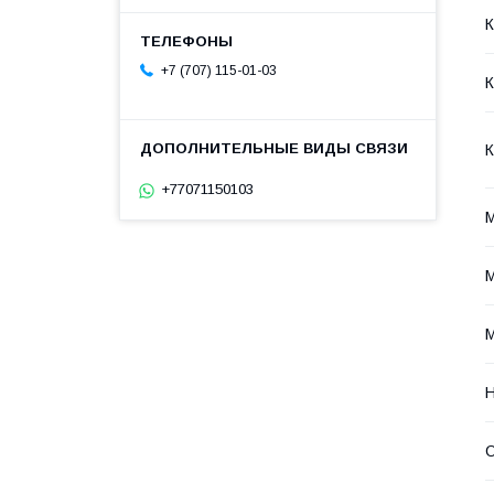
+7 (707) 115-01-03
К
К
+77071150103
М
Н