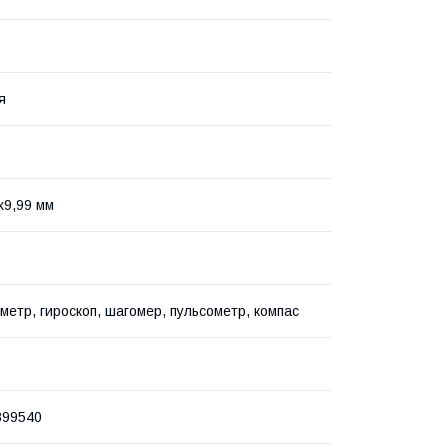
я
x9,99 мм
метр, гироскоп, шагомер, пульсометр, компас
899540