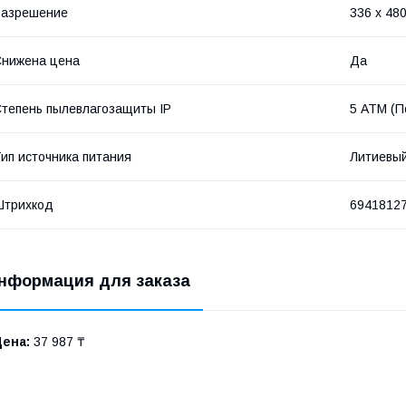
Разрешение
336 x 48
нижена цена
Да
тепень пылевлагозащиты IP
5 АТМ (П
ип источника питания
Литиевы
Штрихкод
6941812
нформация для заказа
Цена:
37 987 ₸