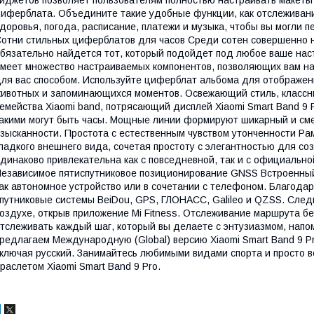
иферблата. Объедините такие удобные функции, как отслеживани
доровья, погода, расписание, платежи и музыка, чтобы вы могли 
отни стильных циферблатов для часов Среди сотен совершенно 
бязательно найдется тот, который подойдет под любое ваше на
меет множество настраиваемых компонентов, позволяющих вам 
ля вас способом. Используйте циферблат альбома для отображе
ивотных и запоминающихся моментов. Освежающий стиль, классн
емейства Xiaomi band, потрясающий дисплей Xiaomi Smart Band 9 
акими могут быть часы. Мощные линии формируют шикарный и сме
зысканности. Простота с естественным чувством утонченности Р
ладкого внешнего вида, сочетая простоту с элегантностью для со
динаково привлекательна как с повседневной, так и с официальн
езависимое пятиспутниковое позиционирование GNSS Встроенный
ак автономное устройство или в сочетании с телефоном. Благод
путниковые системы BeiDou, GPS, ГЛОНАСС, Galileo и QZSS. След
оздухе, открыв приложение Mi Fitness. Отслеживание маршрута бе
тслеживать каждый шаг, который вы делаете с энтузиазмом, напом
редлагаем Международную (Global) версию Xiaomi Smart Band 9 P
ключая русский. Занимайтесь любимыми видами спорта и просто в
раслетом Xiaomi Smart Band 9 Pro.