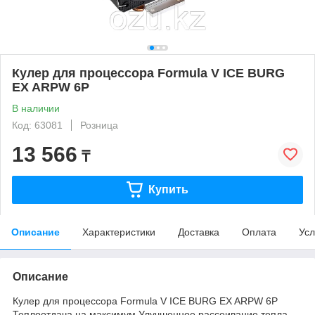
Кулер для процессора Formula V ICE BURG
EX ARPW 6P
В наличии
Код: 63081
Розница
13 566
₸
Купить
Описание
Характеристики
Доставка
Оплата
Усл
Описание
Кулер для процессора Formula V ICE BURG EX ARPW 6P
Теплоотдача на максимум Улучшенное рассеивание тепла