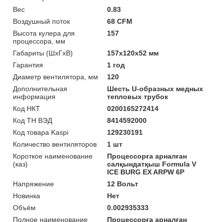
Вес
0.83
Воздушный поток
68 CFM
Высота кулера для
157
процессора, мм
Габариты (ШхГхВ)
157x120x52 мм
Гарантия
1 год
Диаметр вентилятора, мм
120
Дополнительная
Шесть U-образных медных
информация
тепловых трубок
Код НКТ
0200165272414
Код ТН ВЭД
8414592000
Код товара Kaspi
129230191
Количество вентиляторов
1 шт
Короткое наименование
Процессорға арналған
(каз)
салқындатқыш Formula V
ICE BURG EX ARPW 6P
Напряжение
12 Вольт
Новинка
Нет
Объём
0.002935333
Полное наименование
Процессорға арналған