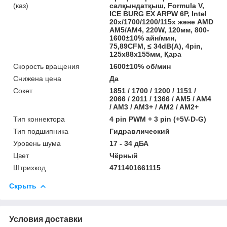
(каз)
салқындатқыш, Formula V,
ICE BURG EX ARPW 6P, Intel
20х/1700/1200/115х және AMD
AM5/AM4, 220W, 120мм, 800-
1600±10% айн/мин,
75,89CFM, ≤ 34dB(A), 4pin,
125х88х155мм, Қара
Скорость вращения
1600±10% об/мин
Снижена цена
Да
Сокет
1851 / 1700 / 1200 / 1151 /
2066 / 2011 / 1366 / AM5 / AM4
/ AM3 / AM3+ / AM2 / AM2+
Тип коннектора
4 pin PWM + 3 pin (+5V-D-G)
Тип подшипника
Гидравлический
Уровень шума
17 - 34 дБА
Цвет
Чёрный
Штрихкод
4711401661115
Скрыть
Условия доставки