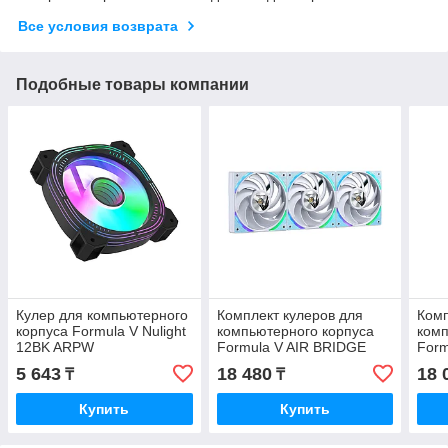
Все условия возврата
Подобные товары компании
Кулер для компьютерного
Комплект кулеров для
Комп
корпуса Formula V Nulight
компьютерного корпуса
комп
12BK ARPW
Formula V AIR BRIDGE
Form
PLUS WH - 3 в1
PLUS
5 643
18 480
18 
₸
₸
Купить
Купить