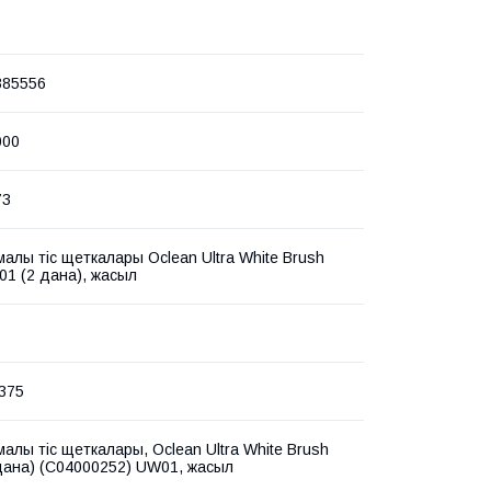
385556
000
73
алы тіс щеткалары Oclean Ultra White Brush
1 (2 дана), жасыл
375
алы тіс щеткалары, Oclean Ultra White Brush
дана) (C04000252) UW01, жасыл