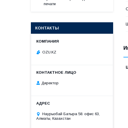
печати
С
КОНТАКТЫ
И
OZU.KZ
Директор
Наурызбай Батыра 58. офис 63,
Алматы, Казахстан