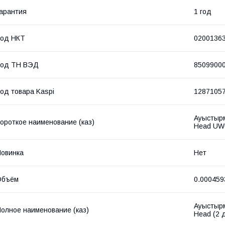
арантия
1 год
Код НКТ
0200136
Код ТН ВЭД
8509900
од товара Kaspi
1287105
Ауыстырм
ороткое наименование (каз)
Head UW0
овинка
Нет
Объём
0.000459
Ауыстырм
олное наименование (каз)
Head (2 