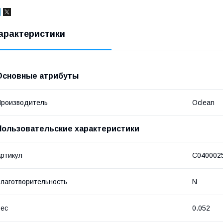
арактеристики
Основные атрибуты
роизводитель
Oclean
Пользовательские характеристики
ртикул
С040002
лаготворительность
N
ес
0.052