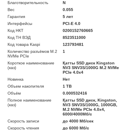
Благотворительность
N
Вес
0.055
Гарантия
5 лет
Интерфейсы
PCI-E 4.0
Код НКТ
0200152760665
Код ТН ВЭД
8523511000
Код товара Kaspi
123793481
Количество разъёмов M.2
1
NVMe PCIe
Короткое наименование
Қатты SSD диск Kingston
(каз)
NV3 SNV3S/1000G M.2 NVMe
PCIe 4.0x4
Новинка
Нет
Объем накопителя
1 TB
Объём
0.000532416
Полное наименование
Қатты SSD диск, Kingston,
(каз)
NV3 SNV3S/1000G, 1000GB,
M.2 NVMe PCIe 4.0x4,
6000/4000Мб/с
Скорость записи
до 4000 Мб/сек
Скорость чтения
до 6000 Мб/с