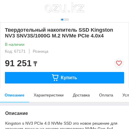
Твердотельный накопитель SSD Kingston
NV3 SNV3S/1000G M.2 NVMe PCIe 4.0x4
В наличии
Код: 67171
Розница
91 251
₸
Купить
Описание
Характеристики
Доставка
Оплата
Усл
Описание
Kingston s NV3 PCIe 4.0 NVMe SSD это новое решение для
хранения данных на основе контроллера NVMe Gen 4x4,