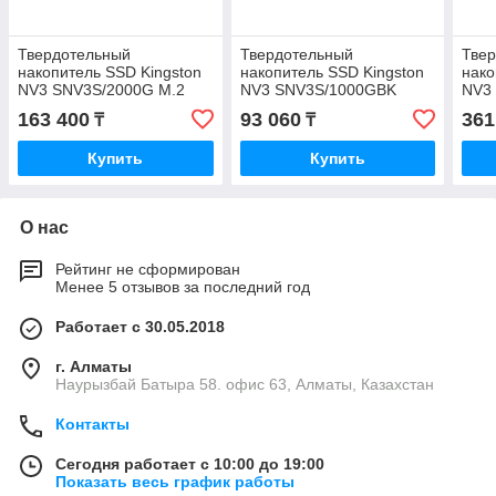
Твердотельный
Твердотельный
Тве
накопитель SSD Kingston
накопитель SSD Kingston
нако
NV3 SNV3S/2000G M.2
NV3 SNV3S/1000GBK
NV3
NVMe PCIe 4.0x4
1000GB M.2 NVMe PCIe
NVMe
163 400
93 060
361
₸
₸
4.0x4 6000/4000Мб/сBULK
Купить
Купить
О нас
Рейтинг не сформирован
Менее 5 отзывов за последний год
Работает с 30.05.2018
г. Алматы
Наурызбай Батыра 58. офис 63, Алматы, Казахстан
Контакты
Сегодня работает с 10:00 до 19:00
Показать весь график работы