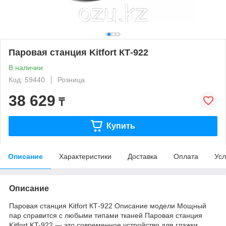
Паровая станция Kitfort КТ-922
В наличии
Код: 59440
Розница
38 629
₸
Купить
Описание
Характеристики
Доставка
Оплата
Усл
Описание
Паровая станция Kitfort КТ-922 Описание модели Мощный
пар справится с любыми типами тканей Паровая станция
Kitfort KT-922 — это современное устройство для глажки,