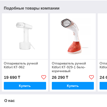
Подобные товары компании
Отпариватель ручной
Отпариватель ручной
Отпа
Kitfort КТ-962
Kitfort КТ-929-1 бело-
Kitf
коричневый
19 690
26 290
24 
₸
₸
Купить
Купить
О нас