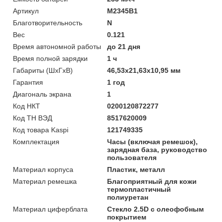
Артикул
M2345B1
Благотворительность
N
Вес
0.121
Время автономной работы
до 21 дня
Время полной зарядки
1 ч
Габариты (ШхГхВ)
46,53х21,63х10,95 мм
Гарантия
1 год
Диагональ экрана
1
Код НКТ
0200120872277
Код ТН ВЭД
8517620009
Код товара Kaspi
121749335
Комплектация
Часы (включая ремешок),
зарядная база, руководство
пользователя
Материал корпуса
Пластик, металл
Материал ремешка
Благоприятный для кожи
термопластичный
полиуретан
Материал циферблата
Стекло 2.5D с олеофобным
покрытием