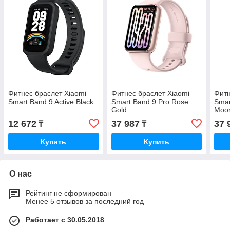
Фитнес браслет Xiaomi
Фитнес браслет Xiaomi
Фитн
Smart Band 9 Active Black
Smart Band 9 Pro Rose
Smar
Gold
Moon
12 672
37 987
37 
₸
₸
Купить
Купить
О нас
Рейтинг не сформирован
Менее 5 отзывов за последний год
Работает с 30.05.2018